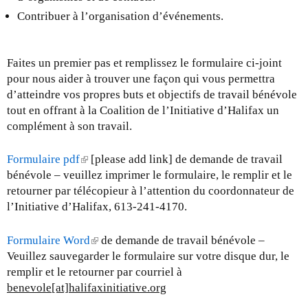
Contribuer à l’organisation d’événements.
Faites un premier pas et remplissez le formulaire ci-joint
pour nous aider à trouver une façon qui vous permettra
d’atteindre vos propres buts et objectifs de travail bénévole
tout en offrant à la Coalition de l’Initiative d’Halifax un
complément à son travail.
Formulaire pdf
(
[please add link] de demande de travail
bénévole – veuillez imprimer le formulaire, le remplir et le
l
retourner par télécopieur à l’attention du coordonnateur de
i
l’Initiative d’Halifax, 613-241-4170.
n
k
i
Formulaire Word
(
de demande de travail bénévole –
s
Veuillez sauvegarder le formulaire sur votre disque dur, le
l
e
remplir et le retourner par courriel à
i
x
benevole[at]halifaxinitiative.org
n
t
k