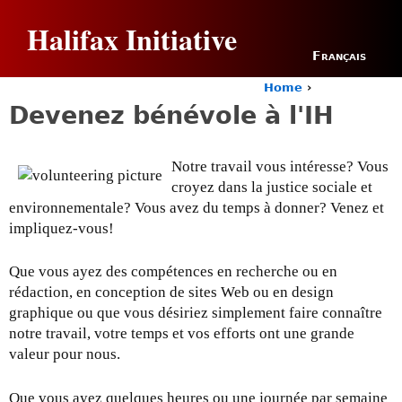
Jump to navigation
Halifax Initiative
Français
Home
›
Y
Devenez bénévole à l'IH
o
u
a
Notre travail vous intéresse? Vous
r
croyez dans la justice sociale et
e
h
environnementale? Vous avez du temps à donner? Venez et
e
impliquez-vous!
r
e
Que vous ayez des compétences en recherche ou en
rédaction, en conception de sites Web ou en design
graphique ou que vous désiriez simplement faire connaître
notre travail, votre temps et vos efforts ont une grande
valeur pour nous.
Que vous ayez quelques heures ou une journée par semaine