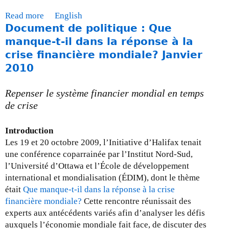
e
Read more
a
English
à
Document de politique : Que
b
j
o
manque-t-il dans la réponse à la
o
u
crise financière mondiale? Janvier
u
t
r
2010
R
-
e
3
Repenser le système financier mondial en temps
n
0
de crise
c
j
o
u
Introduction
n
i
Les 19 et 20 octobre 2009, l’Initiative d’Halifax tenait
t
n
une conférence coparrainée par l’Institut Nord-Sud,
r
,
l’Université d’Ottawa et l’École de développement
e
2
international et mondialisation (ÉDIM), dont le thème
2
0
était
Que manque-t-il dans la réponse à la crise
8
1
financière mondiale?
Cette rencontre réunissait des
a
1
experts aux antécédents variés afin d’analyser les défis
v
auxquels l’économie mondiale fait face, de discuter des
r