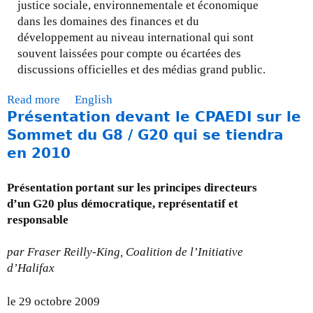
p
justice sociale, environnementale et économique
c
o
dans les domaines des finances et du
l
l
développement au niveau international qui sont
i
i
souvent laissées pour compte ou écartées des
m
t
discussions officielles et des médias grand public.
a
i
t
Read more
a
English
q
i
Présentation devant le CPAEDI sur le
b
u
q
o
e
Sommet du G8 / G20 qui se tiendra
u
u
:
e
en 2010
t
Q
s
J
u
e
Présentation portant sur les principes directeurs
’
e
t
d’un G20 plus démocratique, représentatif et
é
m
l
responsable
v
a
a
i
n
p
par Fraser Reilly-King, Coalition de l’Initiative
t
q
a
d’Halifax
e
u
u
l
e
v
le 29 octobre 2009
e
-
r