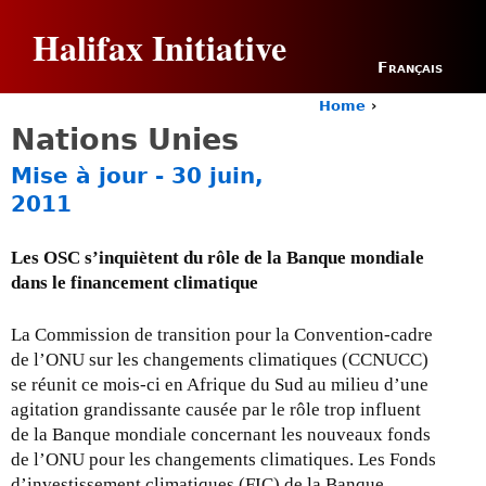
Jump to navigation
Halifax Initiative
Français
Home
›
Y
Nations Unies
o
u
Mise à jour - 30 juin,
a
2011
r
e
h
Les OSC s’inquiètent du rôle de la Banque mondiale
e
dans le financement climatique
r
e
La Commission de transition pour la Convention-cadre
de l’ONU sur les changements climatiques (CCNUCC)
se réunit ce mois-ci en Afrique du Sud au milieu d’une
agitation grandissante causée par le rôle trop influent
de la Banque mondiale concernant les nouveaux fonds
de l’ONU pour les changements climatiques. Les Fonds
d’investissement climatiques (FIC) de la Banque