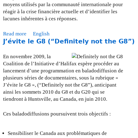
moyens utilisés par la communauté internationale pour
i
réagir à la crise financière actuelle et d’identifier les
l
lacunes inhérentes à ces réponses.
s
u
Read more
a
English
r
J’évite le G8 (“Definitely not the G8”)
b
l
o
e
u
s
En novembre 2009, la
t
c
Coalition de l’Initiative d’Halifax espère procéder au
D
h
lancement d’une programmation en baladodiffusion de
o
a
plusieurs séries de documentaires, sous la rubrique «
c
n
J’évite le G8 », (“Definitely not the G8”), anticipant
u
g
ainsi les sommets 2010 du G8 et du G20 qui se
m
e
tiendront à Huntsville, au Canada, en juin 2010.
e
m
n
e
Ces baladodiffusions poursuivent trois objectifs :
t
n
d
t
e
Sensibiliser le Canada aux problématiques de
s