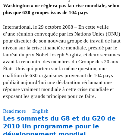
u
9
F
Washington » ne réglera pas la crise mondiale, selon
l
i
A
plus que 630 groupes issus de 104 pays
e
s
Q
s
e
-
c
International, le 29 octobre 2008 – En cette veille
t
F
o
d’une réunion convoquée par les Nations Unies (ONU)
i
i
n
pour discuter de son nouveau groupe de travail de haut
e
n
t
niveau sur la crise financière mondiale, présidé par le
n
a
r
lauréat du prix Nobel Joseph Stiglitz, et deux semaines
d
n
i
avant la rencontre des membres du Groupe des 20 aux
r
c
b
États-Unis qui portera sur la même question, une
a
e
u
coalition de 630 organismes provenant de 104 pays
e
m
t
publiait aujourd’hui une déclaration réclamant une
n
e
i
réponse vraiment mondiale à cette crise mondiale et
2
n
o
exposant les grands principes pour ce faire.
0
t
n
1
d
s
Read more
a
English
0
e
d
Les sommets du G8 et du G20 de
b
d
e
o
2010 Un programme pour le
é
s
u
développement mondial
v