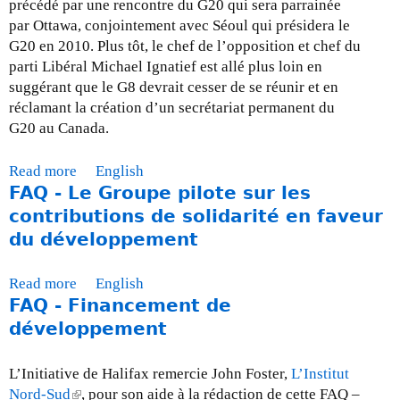
a
précédé par une rencontre du G20 qui sera parrainée
e
a
t
par Ottawa, conjointement avec Séoul qui présidera le
G
c
i
G20 en 2010. Plus tôt, le chef de l’opposition et chef du
8
r
o
parti Libéral Michael Ignatief est allé plus loin en
”
i
n
suggérant que le G8 devrait cesser de se réunir et en
)
s
d
réclamant la création d’un secrétariat permanent du
e
e
G20 au Canada.
f
v
i
a
n
Read more
a
English
n
FAQ - Le Groupe pilote sur les
a
b
t
n
o
contributions de solidarité en faveur
l
c
u
du développement
e
i
t
C
è
M
Read more
a
English
P
r
i
FAQ - Financement de
b
A
e
s
o
développement
E
m
e
u
D
o
à
t
I
L’Initiative de Halifax remercie John Foster,
L’Institut
n
j
F
s
Nord-Sud
(
, pour son aide à la rédaction de cette FAQ –
d
o