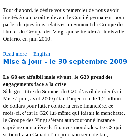
G
t
e
Tout d’abord, je désire vous remercier de nous avoir
8
-
t
invités à comparaître devant le Comité permanent pour
(
i
é
parler de questions relatives au Sommet du Groupe des
“
l
a
Huit et du Groupe des Vingt qui se tiendra à Huntsville,
D
d
u
Ontario, en juin 2010.
e
a
G
f
n
8
Read more
a
English
i
s
/
Mise à jour - le 30 septembre 2009
b
n
l
G
o
i
a
2
u
Le G8 est affaibli mais vivant; le G20 prend des
t
r
0
t
engagements face à la crise
e
é
P
Si le gros titre du Sommet du G20 d’avril dernier (voir
l
p
r
Mise à jour, avril 2009) était l’injection de 1,2 billion
y
o
é
de dollars pour lutter contre la crise financière, ce
n
n
s
mois-ci, c’est le G20 lui-même qui faisait la manchette,
o
s
e
le Groupe des Vingt s’étant autocouronné instance
t
e
n
suprême en matière de finances mondiales. Le G8 qui
t
à
t
se tiendra au Canada l’an prochain sera, de fait,
h
l