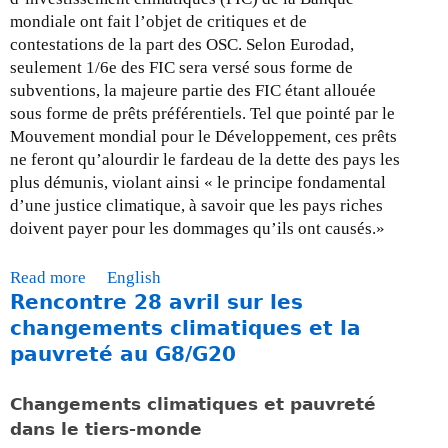
mondiale ont fait l’objet de critiques et de
contestations de la part des OSC. Selon Eurodad,
seulement 1/6e des FIC sera versé sous forme de
subventions, la majeure partie des FIC étant allouée
sous forme de prêts préférentiels. Tel que pointé par le
Mouvement mondial pour le Développement, ces prêts
ne feront qu’alourdir le fardeau de la dette des pays les
plus démunis, violant ainsi « le principe fondamental
d’une justice climatique, à savoir que les pays riches
doivent payer pour les dommages qu’ils ont causés.»
Read more
a
English
Rencontre 28 avril sur les
b
o
changements climatiques et la
u
pauvreté au G8/G20
t
M
Changements climatiques et pauvreté
i
dans le tiers-monde
s