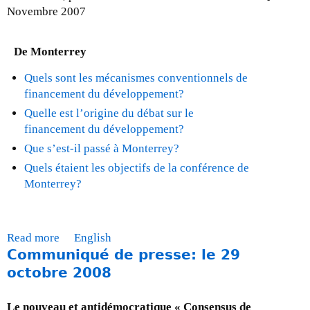
A
u
Novembre 2007
l
i
u
Q
r
i
a
r
-
l
n
l
-
De Monterrey
L
e
k
e
l
e
S
i
?
e
Quels sont les mécanismes conventionnels de
G
o
s
J
3
financement du développement?
r
m
e
a
0
Quelle est l’origine du débat sur le
o
m
x
n
s
financement du développement?
u
e
t
v
e
Que s’est-il passé à Monterrey?
p
t
e
i
p
e
d
Quels étaient les objectifs de la conférence de
r
e
t
p
u
Monterrey?
n
r
e
i
G
a
2
m
l
8
l
0
b
o
/
)
1
r
Read more
a
English
t
G
0
e
Communiqué de presse: le 29
b
e
2
2
o
octobre 2008
s
0
0
u
u
q
0
t
Le nouveau et antidémocratique « Consensus de
r