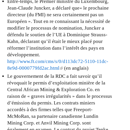
Entre-temps, le Premier ministre du Luxembourg,
Jean-Claude Juncker, a déclaré que« le prochaine
directeur (du FMI) ne sera certainement pas un
Européen ». Tout en re connaissant la nécessité de
modifier le processus de nomination, Juncker a
défendu le soutien de l’UE à Dominique Strauss-
Kahn, déclarant qu’il était le mieux placé pour
réformer l’institution dans l’intérêt des pays en
développement.
http://www.ft.com/cms/s/0/d113dc72-5110-11dc-
8e9d-0000779fd2ac.html
(
(en anglais)
l
Le gouvernement de la RDC a fait savoir qu’il
i
révoquait le permis d’exploitation minière de la
n
Central African Mining & Exploration Co. en
k
raison de « graves irrégularités » dans le processus
i
d’émission du permis. Les contrats miniers
s
accordés à des firmes telles que Freeport-
e
McMoRan, sa partenaire canadienne Lundin
x
Mining Corp. et Anvil Mining Corp. sont
t
également en examen. Le contrat du projet Tenke