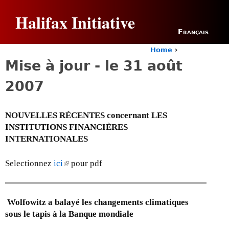
Jump to navigation
Halifax Initiative
Français
Home
›
Y
Mise à jour - le 31 août
o
u
2007
a
r
e
NOUVELLES RÉCENTES concernant LES
h
INSTITUTIONS FINANCIÈRES
e
r
INTERNATIONALES
e
Selectionnez
ici
(
pour pdf
l
i
n
Wolfowitz a balayé les changements climatiques
k
sous le tapis à la Banque mondiale
i