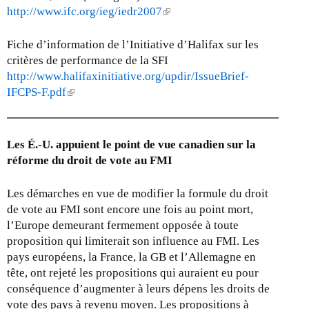
http://www.ifc.org/ieg/iedr2007
(
l
i
Fiche d’information de l’Initiative d’Halifax sur les
n
critères de performance de la SFI
k
http://www.halifaxinitiative.org/updir/IssueBrief-
i
IFCPS-F.pdf
(
s
l
e
i
x
n
Les É.-U. appuient le point de vue canadien sur la
t
k
réforme du droit de vote au FMI
e
i
r
s
Les démarches en vue de modifier la formule du droit
n
e
de vote au FMI sont encore une fois au point mort,
a
x
l’Europe demeurant fermement opposée à toute
l
t
proposition qui limiterait son influence au FMI. Les
)
e
pays européens, la France, la GB et l’Allemagne en
r
tête, ont rejeté les propositions qui auraient eu pour
n
conséquence d’augmenter à leurs dépens les droits de
a
vote des pays à revenu moyen. Les propositions à