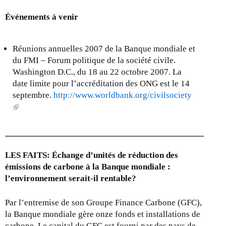
r
n
n
k
Événements à venir
a
i
l
s
)
Réunions annuelles 2007 de la Banque mondiale et
e
du FMI – Forum politique de la société civile.
x
Washington D.C., du 18 au 22 octobre 2007. La
t
date limite pour l’accréditation des ONG est le 14
e
septembre.
http://www.worldbank.org/civilsociety
r
(
n
l
a
i
l
n
)
k
LES FAITS: Échange d’unités de réduction des
i
émissions de carbone à la Banque mondiale :
s
l’environnement serait-il rentable?
e
x
Par l’entremise de son Groupe Finance Carbone (GFC),
t
la Banque mondiale gère onze fonds et installations de
e
carbone. Le capital du GFC est fourni par des pays de