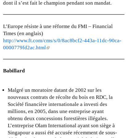
dont il s’est fait le champion pendant son mandat.
L’Europe résiste à une réforme du FMI – Financial
Times (en anglais)
http://www.ft.com/cms/s/0/8ac8bcf2-443a-11dc-90ca-
0000779fd2ac.html
(
l
i
n
Babillard
k
i
s
Malgré un moratoire datant de 2002 sur les
e
nouveaux contrats de récolte du bois en RDC, la
x
Société financière internationale a investi des
t
millions, en 2005, dans une entreprise ayant
e
obtenu deux concessions forestières illégales.
r
L’entreprise Olam International ayant son siège à
n
Singapour a aussi été accusée récemment de sous-