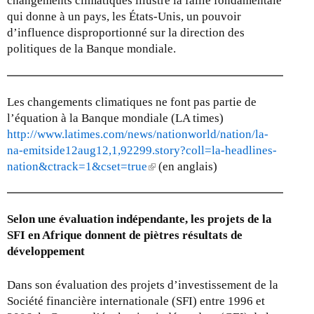
changements climatiques illustre la faille fondamentale
qui donne à un pays, les États-Unis, un pouvoir
d’influence disproportionné sur la direction des
politiques de la Banque mondiale.
Les changements climatiques ne font pas partie de
l’équation à la Banque mondiale (LA times)
http://www.latimes.com/news/nationworld/nation/la-
na-emitside12aug12,1,92299.story?coll=la-headlines-
nation&ctrack=1&cset=true
(
(en anglais)
l
i
n
Selon une évaluation indépendante, les projets de la
k
SFI en Afrique donnent de piètres résultats de
i
développement
s
e
Dans son évaluation des projets d’investissement de la
x
Société financière internationale (SFI) entre 1996 et
t