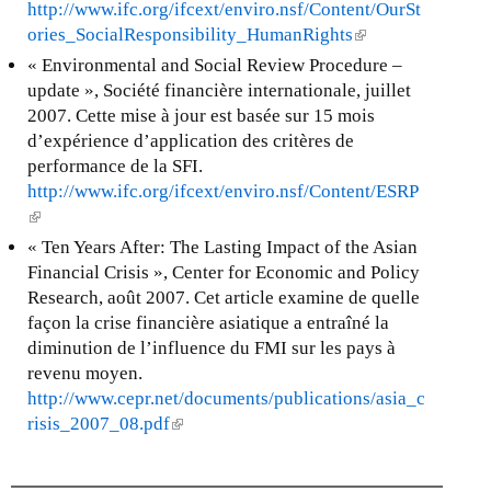
http://www.ifc.org/ifcext/enviro.nsf/Content/OurSt
ories_SocialResponsibility_HumanRights
(
l
« Environmental and Social Review Procedure –
i
update », Société financière internationale, juillet
n
2007. Cette mise à jour est basée sur 15 mois
k
d’expérience d’application des critères de
i
performance de la SFI.
s
http://www.ifc.org/ifcext/enviro.nsf/Content/ESRP
e
(
x
l
« Ten Years After: The Lasting Impact of the Asian
t
i
Financial Crisis », Center for Economic and Policy
e
n
Research, août 2007. Cet article examine de quelle
r
k
façon la crise financière asiatique a entraîné la
n
i
diminution de l’influence du FMI sur les pays à
a
s
revenu moyen.
l
e
http://www.cepr.net/documents/publications/asia_c
)
x
risis_2007_08.pdf
(
t
l
e
i