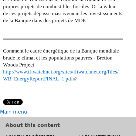
propres projets de combustibles fossiles. Or la valeur
de ces projets dépasse massivement les investissements
de la Banque dans des projets de MDP.
Comment le cadre énergétique de la Banque mondiale
brade le climat et les populations pauvres - Bretton
Woods Project
http://www.ifiwatchnet.org/sites/ifiwatchnet.org/files/
WB_EnergyReportFINAL_1.pdf
(
l
i
n
k
Main menu
i
s
About this content
e
x