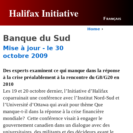
Jump to navigation
Halifax Initiative
Français
Home
›
Y
Banque du Sud
o
u
Mise à jour - le 30
a
octobre 2009
r
e
h
Des experts examinent ce qui manque dans la réponse
e
à la crise préalablement à la rencontre du G8/G20 en
r
2010
e
Les 19 et 20 octobre dernier, l’Initiative d’Halifax
coparrainait une conférence avec l’Institut Nord-Sud et
l’Université d’Ottawa qui avait pour thème Que
manque-t-il dans la réponse à la crise financière
mondiale? Cette conférence visait à engager le
gouvernement canadien dans un dialogue avec des
universitaires, des militants et des décideurs avant le