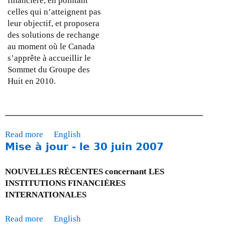
financière, en pointant
celles qui n’atteignent pas
leur objectif, et proposera
des solutions de rechange
au moment où le Canada
s’apprête à accueillir le
Sommet du Groupe des
Huit en 2010.
Read more
a
English
Mise à jour - le 30 juin 2007
b
o
u
NOUVELLES RÉCENTES concernant LES
t
INSTITUTIONS FINANCIÈRES
C
INTERNATIONALES
o
n
Read more
a
English