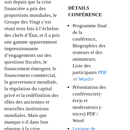
soit depuis que la crise
e
DÉTAILS
financière a pris des
à
CONFÉRENCE
proportions mondiales, le
j
Groupe des Vingt s’est
o
Programme final
réuni trois fois à l’échelon
u
de la
des chefs d’État, et il a pris
r
conférence,
une gamme apparemment
-
Biographies des
impressionnante
l
orateurs et des
d’engagements sur des
e
animateurs,
questions fiscales, le
3
Liste des
financement émergent, le
0
participants
PDF
financement commercial,
o
(
/
Word
(
la gouvernance mondiale,
c
l
l
Présentation des
la régulation du capital
t
i
i
conférencier(-
privé et la redéfinition des
o
n
n
ère)s et
rôles des anciennes et
b
k
k
moderateurs (-
nouvelles institutions
r
i
i
trices) PDF /
mondiales. Mais que
e
s
s
Word
manque-t-il dans leur
2
e
e
Lexique de
réponse à la crise
0