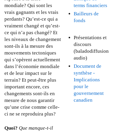
x
x
terms financiers
mondiale? Qui sont les
0
t
t
vrais gagnants et les vrais
9
Bailleurs de
e
e
perdants? Qu’est-ce qui a
fonds
r
r
vraiment changé et qu’est-
n
n
ce qui n’a pas changé? Et
a
a
Présentations et
les niveaux de changement
l
l
discours
sont-ils à la mesure des
)
)
(baladodiffusion
mouvements tectoniques
audio)
qui s’opèrent actuellement
Document de
dans l’économie mondiale
synthèse -
et de leur impact sur le
Implications
terrain? Et peut-être plus
pour le
important encore, ces
gouvernement
changements sont-ils en
canadien
mesure de nous garantir
qu’une crise comme celle-
ci ne se reproduira plus?
Quoi?
Que manque-t-il