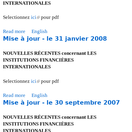
M
INTERNATIONALES
1
r
i
a
n
s
o
Selectionnez
ici
(
pour pdf
a
e
û
l
l
à
t
i
Read more
a
English
)
j
,
n
Mise à jour - le 31 janvier 2008
b
o
2
k
o
u
0
i
u
NOUVELLES RÉCENTES concernant LES
r
0
s
t
INSTITUTIONS FINANCIÈRES
-
8
e
M
INTERNATIONALES
l
x
i
e
t
s
Selectionnez
ici
(
pour pdf
3
e
e
l
1
r
à
i
Read more
a
English
m
n
j
n
Mise à jour - le 30 septembre 2007
b
a
a
o
k
o
r
l
u
i
u
s
NOUVELLES RÉCENTES concernant LES
)
r
s
t
2
INSTITUTIONS FINANCIÈRES
-
e
M
0
INTERNATIONALES