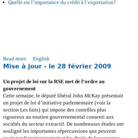
Quelle est l’importance du crédit à l’exportation?
é
s
e
a
u
c
a
n
Read more
a
English
a
Mise à jour - le 28 février 2009
b
d
o
i
u
Un projet de loi sur la RSE met de l’ordre au
e
t
gouvernement
n
F
Cette semaine, le député libéral John McKay présentait
s
A
un projet de loi d’initiative parlementaire (voir la
u
Q
section Les faits) qui impose des contrôles plus
r
-
rigoureux au soutien gouvernemental consenti aux
l
O
sociétés du secteur extractif. De nombreuses études ont
a
C
souligné les importantes répercussions que peuvent
r
E