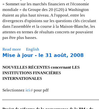
9
s
« Sommet sur les marchés financiers et l'économie
e
mondiale » du Groupe des 20 (G20) à Washington
à
étaient au plus haut niveau. A l'opposé, entre les
j
divergences d'opinions sur les questions clés circulant
o
dans l'assemblée et la course à la Maison-Blanche, les
u
attentes en termes de résultats concrets ne pouvaient
r
pas être plus basses.
-
l
Read more
a
English
e
Mise à jour - le 31 août, 2008
b
3
o
1
u
NOUVELLES RÉCENTES concernant LES
d
t
INSTITUTIONS FINANCIÈRES
é
M
INTERNATIONALES
c
i
e
s
Selectionnez
ici
(
pour pdf
m
e
l
b
à
i
r
j
n