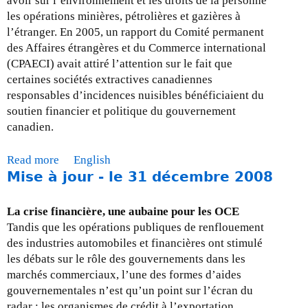
avoir sur l’environnement et les droits de la personne
e
e
les opérations minières, pétrolières et gazières à
d
t
l’étranger. En 2005, un rapport du Comité permanent
d
E
des Affaires étrangères et du Commerce international
i
D
(CPAECI) avait attiré l’attention sur le fait que
t
C
certaines sociétés extractives canadiennes
i
responsables d’incidences nuisibles bénéficiaient du
o
soutien financier et politique du gouvernement
n
canadien.
d
e
Read more
a
English
c
Mise à jour - le 31 décembre 2008
b
o
o
m
u
p
La crise financière, une aubaine pour les OCE
t
t
Tandis que les opérations publiques de renflouement
M
e
des industries automobiles et financières ont stimulé
i
s
les débats sur le rôle des gouvernements dans les
s
d
marchés commerciaux, l’une des formes d’aides
e
e
gouvernementales n’est qu’un point sur l’écran du
à
s
radar : les organismes de crédit à l’exportation.