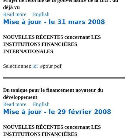
e
Projet de réforme de la gouvernance de la BM : du
o
k
2
déjà vu
u
i
0
Read more
a
English
r
s
Mise à jour - le 31 mars 2008
0
b
-
e
8
o
l
x
u
NOUVELLES RÉCENTES concernant LES
e
t
t
INSTITUTIONS FINANCIÈRES
3
e
M
INTERNATIONALES
0
r
i
n
n
s
o
Selectionnez
ici
(
pour pdf
a
e
v
l
l
à
e
i
)
j
m
n
Du tonique pour le financement novateur du
o
b
k
développement
u
r
i
Read more
a
English
r
e
s
Mise à jour - le 29 février 2008
b
-
2
e
o
l
0
x
u
NOUVELLES RÉCENTES concernant LES
e
0
t
t
INSTITUTIONS FINANCIÈRES
3
8
e