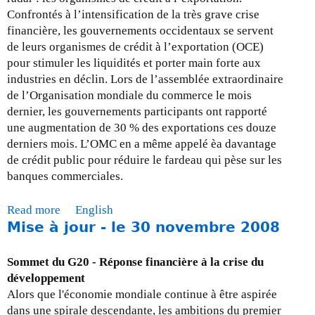
j
e
Confrontés à l’intensification de la très grave crise
o
n
financière, les gouvernements occidentaux se servent
u
t
de leurs organismes de crédit à l’exportation (OCE)
r
r
pour stimuler les liquidités et porter main forte aux
-
e
industries en déclin. Lors de l’assemblée extraordinaire
l
p
de l’Organisation mondiale du commerce le mois
e
r
dernier, les gouvernements participants ont rapporté
2
i
une augmentation de 30 % des exportations ces douze
8
s
derniers mois. L’OMC en a même appelé èa davantage
f
e
de crédit public pour réduire le fardeau qui pèse sur les
é
s
banques commerciales.
v
r
Read more
a
English
i
Mise à jour - le 30 novembre 2008
b
e
o
r
u
Sommet du G20 - Réponse financière à la crise du
2
t
développement
0
M
Alors que l'économie mondiale continue à être aspirée
0
i
dans une spirale descendante, les ambitions du premier