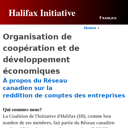
Jump to navigation
Halifax Initiative
Français
Home
›
Y
Organisation de
o
u
coopération et de
a
r
développement
e
h
économiques
e
r
À propos du Réseau
e
canadien sur la
reddition de comptes des entreprises
Qui sommes nous?
La Coalition de l'Initiative d'Halifax (IH), comme bon
nombre de ses membres, fait partie du Réseau canadien