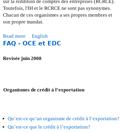
sur la reddition de comptes des entreprises (RCRCE).
Toutefois, l'IH et le RCRCE ne sont pas synonymes.
Chacun de ces organismes a ses propres membres et
son propre mandat.
Read more
a
English
FAQ - OCE et EDC
b
o
u
Revisé
e
juin 2008
t
À
p
r
Organismes de crédit à l’exportation
o
p
o
s
d
Qu’est-ce qu’un organisme de crédit à l’exportation?
u
Qu’est-ce que le crédit à l’exportation?
R