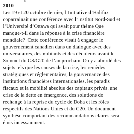
M
2010
i
Les 19 et 20 octobre dernier, l’Initiative d’Halifax
s
coparrainait une conférence avec l’Institut Nord-Sud et
e
l’Université d’Ottawa qui avait pour thème Que
à
manque-t-il dans la réponse à la crise financière
j
mondiale? Cette conférence visait à engager le
o
gouvernement canadien dans un dialogue avec des
u
universitaires, des militants et des décideurs avant le
r
Sommet du G8/G20 de l’an prochain. On y a abordé des
-
sujets tels que les causes de la crise, les remèdes
l
stratégiques et réglementaires, la gouvernance des
e
institutions financières internationales, les paradis
3
fiscaux et la mobilité absolue des capitaux privés, une
0
crise de la dette en émergence, des solutions de
n
rechange à la reprise du cycle de Doha et les rôles
o
respectifs des Nations Unies et du G20. Un document
v
synthèse comportant des recommandations claires sera
e
émis incessamment.
m