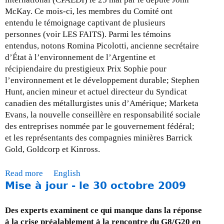
r
McKay. Ce mois-ci, les membres du Comité ont
-
entendu le témoignage captivant de plusieurs
l
personnes (voir LES FAITS). Parmi les témoins
e
entendus, notons Romina Picolotti, ancienne secrétaire
3
d’État à l’environnement de l’Argentine et
1
récipiendaire du prestigieux Prix Sophie pour
j
l’environnement et le développement durable; Stephen
a
Hunt, ancien mineur et actuel directeur du Syndicat
n
canadien des métallurgistes unis d’Amérique; Marketa
v
Evans, la nouvelle conseillère en responsabilité sociale
i
des entreprises nommée par le gouvernement fédéral;
e
et les représentants des compagnies minières Barrick
r
Gold, Goldcorp et Kinross.
2
0
Read more
a
English
1
Mise à jour - le 30 octobre 2009
b
0
o
u
Des experts examinent ce qui manque dans la réponse
t
à la crise préalablement à la rencontre du G8/G20 en