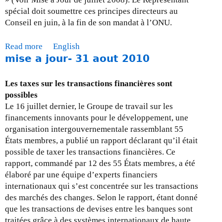
spécial doit soumettre ces principes directeurs au
Conseil en juin, à la fin de son mandat à l’ONU.
Read more
a
English
mise a jour- 31 aout 2010
b
o
u
Les taxes sur les transactions financières sont
t
possibles
M
Le 16 juillet dernier, le Groupe de travail sur les
i
financements innovants pour le développement, une
s
organisation intergouvernementale rassemblant 55
e
États membres, a publié un rapport déclarant qu’il était
a
possible de taxer les transactions financières. Ce
j
rapport, commandé par 12 des 55 États membres, a été
o
élaboré par une équipe d’experts financiers
u
internationaux qui s’est concentrée sur les transactions
r
des marchés des changes. Selon le rapport, étant donné
-
que les transactions de devises entre les banques sont
L
traitées grâce à des systèmes internationaux de haute