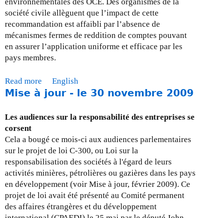
environnementales des OCE. Des organismes de la
2
société civile allèguent que l’impact de cette
8
recommandation est affaibli par l’absence de
f
mécanismes fermes de reddition de comptes pouvant
é
en assurer l’application uniforme et efficace par les
v
pays membres.
r
i
Read more
a
English
e
Mise à jour - le 30 novembre 2009
b
r
o
2
u
Les audiences sur la responsabilité des entreprises se
0
t
corsent
1
M
Cela a bougé ce mois-ci aux audiences parlementaires
0
i
sur le projet de loi C-300, ou Loi sur la
s
responsabilisation des sociétés à l'égard de leurs
e
activités minières, pétrolières ou gazières dans les pays
à
en développement (voir Mise à jour, février 2009). Ce
j
projet de loi avait été présenté au Comité permanent
o
des affaires étrangères et du développement
u
international (CPAEDI) le 25 mai par le député John