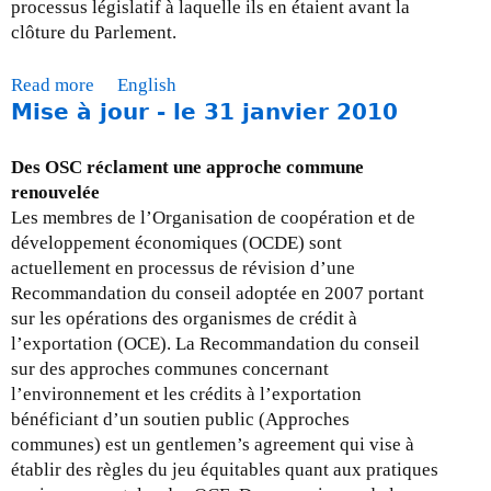
r
processus législatif à laquelle ils en étaient avant la
-
clôture du Parlement.
l
e
Read more
a
English
3
Mise à jour - le 31 janvier 2010
b
1
o
m
u
Des OSC réclament une approche commune
a
t
renouvelée
r
M
Les membres de l’Organisation de coopération et de
s
i
développement économiques (OCDE) sont
2
s
actuellement en processus de révision d’une
0
e
Recommandation du conseil adoptée en 2007 portant
1
à
sur les opérations des organismes de crédit à
0
j
l’exportation (OCE). La Recommandation du conseil
o
sur des approches communes concernant
u
l’environnement et les crédits à l’exportation
r
bénéficiant d’un soutien public (Approches
-
communes) est un gentlemen’s agreement qui vise à
l
établir des règles du jeu équitables quant aux pratiques
e