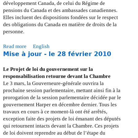
u
développement Canada, de celui du Régime de
r
pensions du Canada et des ambassades canadiennes.
-
Elles incluent des dispositions fondées sur le respect
l
des obligations du Canada en matière de droits de la
e
personne.
3
0
Read more
a
English
a
Mise à jour - le 28 février 2010
b
v
o
r
u
Le Projet de loi du gouvernement sur la
i
t
responsabilisation retourne devant la Chambre
l
M
Le 3 mars, la Gouverneure-générale ouvrira la
2
i
prochaine session parlementaire, mettant ainsi fin à la
0
s
prorogation de la session parlementaire décidée par le
1
e
gouvernement Harper en décembre dernier. Tous les
0
à
travaux en cours à ce moment-là ont été arrêtés,
j
exception faite des projets de loi émanant des députés
o
qui retournent intacts devant la Chambre. Ces projets
u
de loi doivent reprendre au début de l’étape du