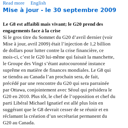
b
Read more
a
English
r
Mise à jour - le 30 septembre 2009
b
e
o
2
u
Le G8 est affaibli mais vivant; le G20 prend des
0
t
engagements face à la crise
0
M
Si le gros titre du Sommet du G20 d’avril dernier (voir
9
i
Mise à jour, avril 2009) était l’injection de 1,2 billion
s
de dollars pour lutter contre la crise financière, ce
e
mois-ci, c’est le G20 lui-même qui faisait la manchette,
à
le Groupe des Vingt s’étant autocouronné instance
j
suprême en matière de finances mondiales. Le G8 qui
o
se tiendra au Canada l’an prochain sera, de fait,
u
précédé par une rencontre du G20 qui sera parrainée
r
par Ottawa, conjointement avec Séoul qui présidera le
-
G20 en 2010. Plus tôt, le chef de l’opposition et chef du
l
parti Libéral Michael Ignatief est allé plus loin en
e
suggérant que le G8 devrait cesser de se réunir et en
3
réclamant la création d’un secrétariat permanent du
0
G20 au Canada.
o