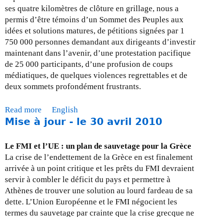
s
ses quatre kilomètres de clôture en grillage, nous a
e
permis d’être témoins d’un Sommet des Peuples aux
a
idées et solutions matures, de pétitions signées par 1
j
750 000 personnes demandant aux dirigeants d’investir
o
maintenant dans l’avenir, d’une protestation pacifique
u
de 25 000 participants, d’une profusion de coups
r
médiatiques, de quelques violences regrettables et de
-
deux sommets profondément frustrants.
3
1
Read more
a
English
a
Mise à jour - le 30 avril 2010
b
o
o
u
u
Le FMI et l’UE : un plan de sauvetage pour la Grèce
t
t
La crise de l’endettement de la Grèce en est finalement
2
M
arrivée à un point critique et les prêts du FMI devraient
0
i
servir à combler le déficit du pays et permettre à
1
s
Athènes de trouver une solution au lourd fardeau de sa
0
e
dette. L’Union Européenne et le FMI négocient les
a
termes du sauvetage par crainte que la crise grecque ne