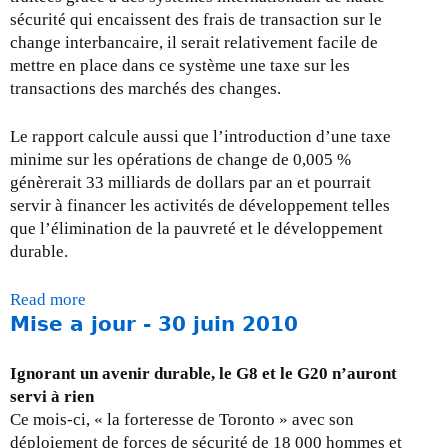
e
sécurité qui encaissent des frais de transaction sur le
3
change interbancaire, il serait relativement facile de
1
mettre en place dans ce système une taxe sur les
j
transactions des marchés des changes.
a
n
Le rapport calcule aussi que l’introduction d’une taxe
v
minime sur les opérations de change de 0,005 %
i
génèrerait 33 milliards de dollars par an et pourrait
e
servir à financer les activités de développement telles
r
que l’élimination de la pauvreté et le développement
2
durable.
0
1
Read more
a
1
Mise a jour - 30 juin 2010
b
o
u
Ignorant un avenir durable, le G8 et le G20 n’auront
t
servi à rien
m
Ce mois-ci, « la forteresse de Toronto » avec son
i
déploiement de forces de sécurité de 18 000 hommes et