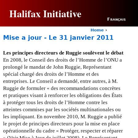
Jump to navigation
Halifax Initiative
Français
Home
›
Y
Mise a jour - Le 31 janvier 2011
o
u
a
Les principes directeurs de Ruggie soulèvent le débat
r
En 2008, le Conseil des droits de l’Homme de l’ONU a
e
prolongé le mandat de John Ruggie, Représentant
h
spécial chargé des droits de l’Homme et des
e
entreprises. Le Conseil a demandé, entre autres, à M.
r
Ruggie de formuler « des recommandations concrètes
e
et pratiques visant à renforcer les obligations des États
à protéger tous les droits de l’Homme contre les
atteintes commises par les sociétés multinationales ou
les impliquant. En novembre 2010, M. Ruggie a publié
le projet de principes directeurs pour la mise en place
opérationnelle du cadre « Protéger, respecter et réparer
» (Voir Mise à Jour de juillet 2008). Le Représentant