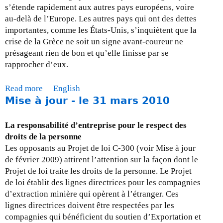
j
s’étende rapidement aux autres pays européens, voire
o
au-delà de l’Europe. Les autres pays qui ont des dettes
u
importantes, comme les États-Unis, s’inquiètent que la
r
crise de la Grèce ne soit un signe avant-coureur ne
-
présageant rien de bon et qu’elle finisse par se
3
rapprocher d’eux.
0
j
Read more
a
English
u
Mise à jour - le 31 mars 2010
b
i
o
n
u
La responsabilité d’entreprise pour le respect des
2
t
droits de la personne
0
M
Les opposants au Projet de loi C-300 (voir Mise à jour
1
i
de février 2009) attirent l’attention sur la façon dont le
0
s
Projet de loi traite les droits de la personne. Le Projet
e
de loi établit des lignes directrices pour les compagnies
à
d’extraction minière qui opèrent à l’étranger. Ces
j
lignes directrices doivent être respectées par les
o
compagnies qui bénéficient du soutien d’Exportation et