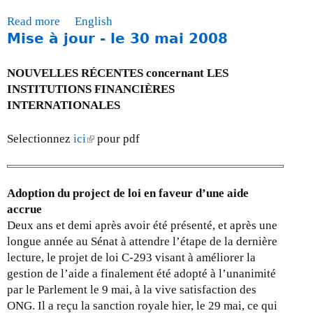
L
,
l
m
e
Read more
a
English
l
a
b
s
Mise à jour - le 30 mai 2008
b
a
c
r
s
o
B
r
e
o
u
a
NOUVELLES RÉCENTES concernant LES
i
2
m
t
n
INSTITUTIONS FINANCIÈRES
s
0
m
M
q
INTERNATIONALES
e
0
e
i
u
f
9
t
s
e
Selectionnez
ici
(
pour pdf
i
s
e
m
l
n
d
à
o
i
a
u
j
n
n
n
G
Adoption du project de loi en faveur d’une aide
o
d
k
c
8
accrue
u
i
i
i
e
Deux ans et demi après avoir été présenté, et après une
r
a
s
è
t
longue année au Sénat à attendre l’étape de la dernière
-
l
e
r
d
lecture, le projet de loi C-293 visant à améliorer la
l
e
x
e
u
gestion de l’aide a finalement été adopté à l’unanimité
e
e
t
m
G
par le Parlement le 9 mai, à la vive satisfaction des
3
t
e
o
2
ONG. Il a reçu la sanction royale hier, le 29 mai, ce qui
1
l