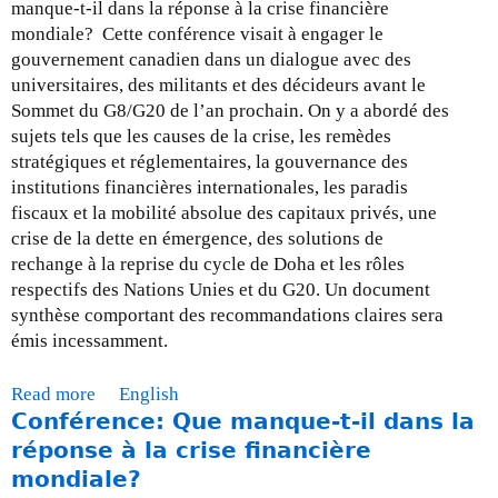
i
n
manque-t-il dans la réponse à la crise financière
t
q
mondiale? Cette conférence visait à engager le
e
u
gouvernement canadien dans un dialogue avec des
l
e
universitaires, des militants et des décideurs avant le
e
-
Sommet du G8/G20 de l’an prochain. On y a abordé des
G
t
sujets tels que les causes de la crise, les remèdes
8
-
stratégiques et réglementaires, la gouvernance des
(
i
institutions financières internationales, les paradis
“
l
fiscaux et la mobilité absolue des capitaux privés, une
D
d
crise de la dette en émergence, des solutions de
e
a
rechange à la reprise du cycle de Doha et les rôles
f
n
respectifs des Nations Unies et du G20. Un document
i
s
synthèse comportant des recommandations claires sera
n
l
émis incessamment.
i
a
t
r
Read more
a
English
e
é
Conférence: Que manque-t-il dans la
b
l
p
o
réponse à la crise financière
y
o
u
mondiale?
n
n
t