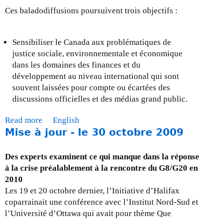
n
Ces baladodiffusions poursuivent trois objectifs :
t
d
e
Sensibiliser le Canada aux problématiques de
p
justice sociale, environnementale et économique
o
dans les domaines des finances et du
l
développement au niveau international qui sont
i
souvent laissées pour compte ou écartées des
t
discussions officielles et des médias grand public.
i
Read more
a
English
q
Mise à jour - le 30 octobre 2009
b
u
o
e
u
:
Des experts examinent ce qui manque dans la réponse
t
Q
à la crise préalablement à la rencontre du G8/G20 en
J
u
2010
’
e
Les 19 et 20 octobre dernier, l’Initiative d’Halifax
é
m
coparrainait une conférence avec l’Institut Nord-Sud et
v
a
l’Université d’Ottawa qui avait pour thème Que