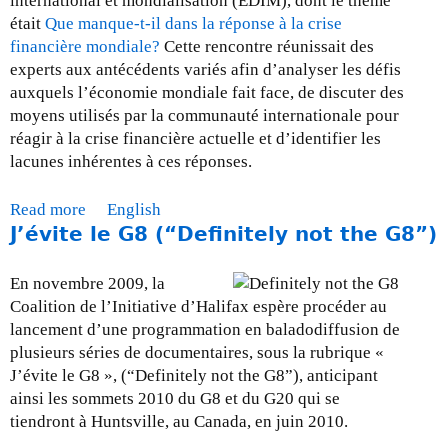
international et mondialisation (ÉDIM), dont le thème
-
était
Que manque-t-il dans la réponse à la crise
l
financière mondiale?
Cette rencontre réunissait des
e
experts aux antécédents variés afin d’analyser les défis
2
auxquels l’économie mondiale fait face, de discuter des
8
moyens utilisés par la communauté internationale pour
f
réagir à la crise financière actuelle et d’identifier les
é
lacunes inhérentes à ces réponses.
v
r
Read more
a
English
i
J’évite le G8 (“Definitely not the G8”)
b
e
o
r
u
2
En novembre 2009, la
t
0
Coalition de l’Initiative d’Halifax espère procéder au
D
1
lancement d’une programmation en baladodiffusion de
o
0
plusieurs séries de documentaires, sous la rubrique «
c
J’évite le G8 », (“Definitely not the G8”), anticipant
u
ainsi les sommets 2010 du G8 et du G20 qui se
m
tiendront à Huntsville, au Canada, en juin 2010.
e