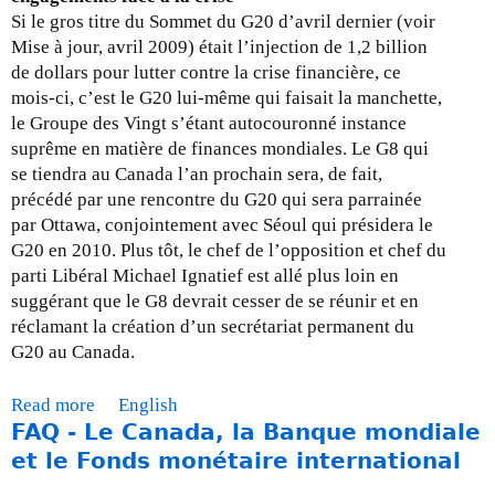
C
Si le gros titre du Sommet du G20 d’avril dernier (voir
o
Mise à jour, avril 2009) était l’injection de 1,2 billion
n
de dollars pour lutter contre la crise financière, ce
f
mois-ci, c’est le G20 lui-même qui faisait la manchette,
é
le Groupe des Vingt s’étant autocouronné instance
r
suprême en matière de finances mondiales. Le G8 qui
e
se tiendra au Canada l’an prochain sera, de fait,
n
précédé par une rencontre du G20 qui sera parrainée
c
par Ottawa, conjointement avec Séoul qui présidera le
e
G20 en 2010. Plus tôt, le chef de l’opposition et chef du
:
parti Libéral Michael Ignatief est allé plus loin en
Q
suggérant que le G8 devrait cesser de se réunir et en
u
réclamant la création d’un secrétariat permanent du
e
G20 au Canada.
m
a
Read more
a
English
n
FAQ - Le Canada, la Banque mondiale
b
q
o
et le Fonds monétaire international
u
u