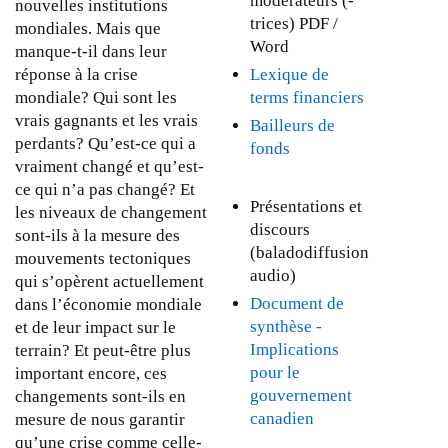
moderateurs (-
e
nouvelles institutions
r
i
i
trices) PDF /
m
mondiales. Mais que
e
s
s
Word
o
manque-t-il dans leur
2
e
e
n
Lexique de
réponse à la crise
0
x
x
d
terms financiers
mondiale? Qui sont les
0
t
t
i
vrais gagnants et les vrais
9
Bailleurs de
e
e
a
perdants? Qu’est-ce qui a
fonds
r
r
l
vraiment changé et qu’est-
n
n
e
ce qui n’a pas changé? Et
a
a
Présentations et
?
les niveaux de changement
l
l
discours
J
sont-ils à la mesure des
)
)
(baladodiffusion
a
mouvements tectoniques
audio)
n
qui s’opèrent actuellement
v
Document de
dans l’économie mondiale
i
synthèse -
et de leur impact sur le
e
Implications
terrain? Et peut-être plus
r
pour le
important encore, ces
2
gouvernement
changements sont-ils en
0
canadien
mesure de nous garantir
1
qu’une crise comme celle-