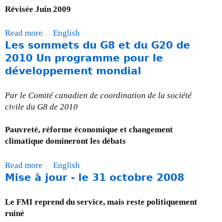
e
t
Révisée Juin 2009
-
M
t
i
Read more
a
English
-
s
Les sommets du G8 et du G20 de
b
i
e
o
2010 Un programme pour le
l
à
u
développement mondial
d
j
t
a
o
F
n
Par le Comité canadien de coordination de la société
u
A
s
civile du G8 de 2010
r
Q
l
-
-
a
Pauvreté, réforme économique et changement
l
L
r
climatique domineront les débats
e
e
é
3
C
p
0
Read more
a
English
a
o
Mise à jour - le 31 octobre 2008
s
b
n
n
e
o
a
s
p
u
Le FMI reprend du service, mais reste politiquement
d
e
t
t
ruiné
a
à
e