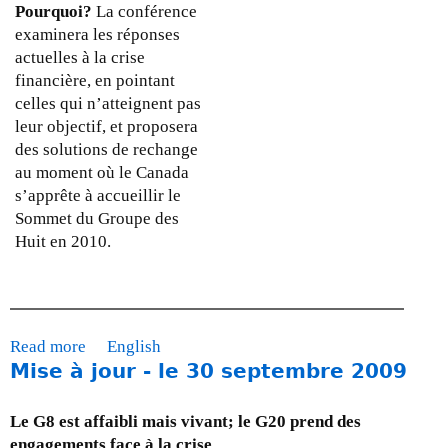
Pourquoi?
La conférence
examinera les réponses
actuelles à la crise
financière, en pointant
celles qui n’atteignent pas
leur objectif, et proposera
des solutions de rechange
au moment où le Canada
s’apprête à accueillir le
Sommet du Groupe des
Huit en 2010.
Read more
a
English
Mise à jour - le 30 septembre 2009
b
o
u
Le G8 est affaibli mais vivant; le G20 prend des
t
engagements face à la crise