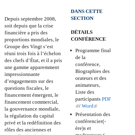
o
s
M
t
DANS CETTE
e
i
t
SECTION
à
Depuis septembre 2008,
s
h
l
soit depuis que la crise
e
e
DÉTAILS
a
financière a pris des
à
G
CONFÉRENCE
c
proportions mondiales, le
j
8
r
Groupe des Vingt s’est
o
Programme final
”
i
réuni trois fois à l’échelon
u
de la
)
s
des chefs d’État, et il a pris
r
conférence,
e
une gamme apparemment
-
Biographies des
f
impressionnante
l
orateurs et des
i
d’engagements sur des
e
animateurs,
n
questions fiscales, le
3
Liste des
a
financement émergent, le
0
participants
PDF
n
financement commercial,
o
(
/
Word
(
c
la gouvernance mondiale,
c
l
l
Présentation des
i
la régulation du capital
t
i
i
conférencier(-
è
privé et la redéfinition des
o
n
n
ère)s et
r
rôles des anciennes et
b
k
k