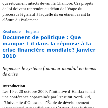
qui retournent intacts devant la Chambre. Ces projets
de loi doivent reprendre au début de l’étape du
processus législatif à laquelle ils en étaient avant la
clôture du Parlement.
Read more
a
English
Document de politique : Que
b
o
manque-t-il dans la réponse à la
u
crise financière mondiale? Janvier
t
2010
M
i
Repenser le système financier mondial en temps
s
de crise
e
à
Introduction
j
Les 19 et 20 octobre 2009, l’Initiative d’Halifax tenait
o
une conférence coparrainée par l’Institut Nord-Sud,
u
l’Université d’Ottawa et l’École de développement
r