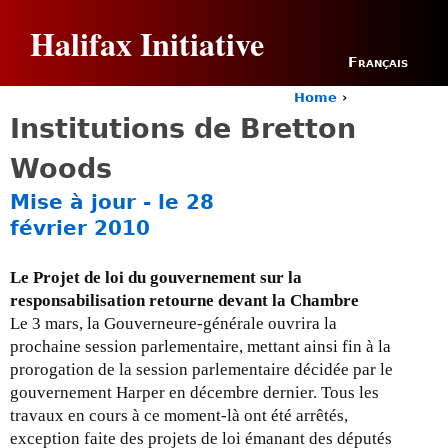
Jump to navigation
Halifax Initiative
Français
Home
›
Y
Institutions de Bretton
o
u
Woods
a
r
Mise à jour - le 28
e
février 2010
h
e
r
Le Projet de loi du gouvernement sur la
e
responsabilisation retourne devant la Chambre
Le 3 mars, la Gouverneure-générale ouvrira la
prochaine session parlementaire, mettant ainsi fin à la
prorogation de la session parlementaire décidée par le
gouvernement Harper en décembre dernier. Tous les
travaux en cours à ce moment-là ont été arrêtés,
exception faite des projets de loi émanant des députés