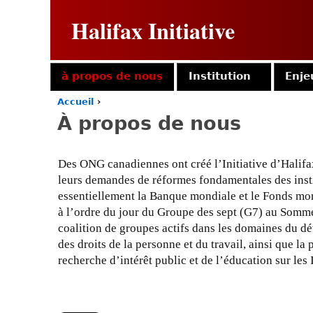
Halifax Initiative
à propos de nous
Institution
Enje
Accueil
›
Y
À propos de nous
o
u
a
Des ONG canadiennes ont créé l’Initiative d’Halifa
r
leurs demandes de réformes fondamentales des instit
e
h
essentiellement la Banque mondiale et le Fonds moné
e
à l’ordre du jour du Groupe des sept (G7) au Som
r
coalition de groupes actifs dans les domaines du d
e
des droits de la personne et du travail, ainsi que l
recherche d’intérêt public et de l’éducation sur les 