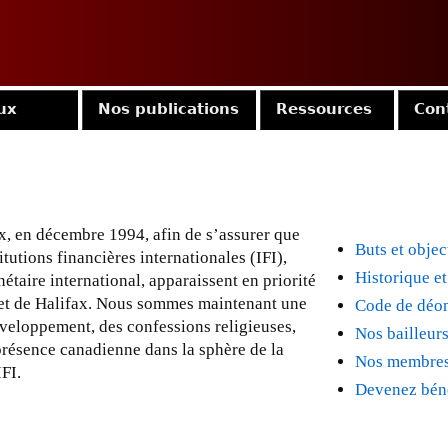
Jump to navigation
ux
Nos publications
Ressources
Con
x, en décembre 1994, afin de s’assurer que
Buts et objec
utions financières internationales (IFI),
Historique et
taire international, apparaissent en priorité
met de Halifax. Nous sommes maintenant une
Code de déon
éveloppement, des confessions religieuses,
Nos bailleur
a présence canadienne dans la sphère de la
Nos membre
IFI.
Devenez béné