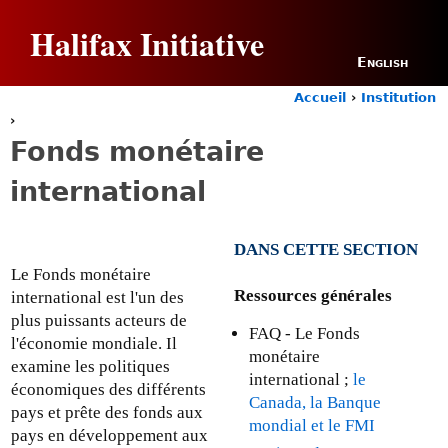
Jump to navigation
Halifax Initiative
English
Accueil
›
Institution
Y
›
o
Fonds monétaire
u
a
international
r
e
h
DANS CETTE SECTION
e
r
Le Fonds monétaire
e
Ressources gé
n
é
rales
international est l'un des
plus puissants acteurs de
FAQ - Le Fonds
l'économie mondiale. Il
monétaire
examine les politiques
international ;
le
économiques des différents
Canada, la Banque
pays et prête des fonds aux
mondial et le FMI
pays en développement aux