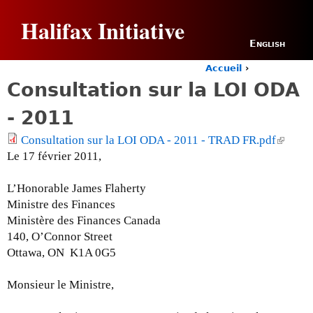
Jump to navigation
Halifax Initiative
English
Accueil
›
Y
Consultation sur la LOI ODA
o
u
- 2011
a
r
Consultation sur la LOI ODA - 2011 - TRAD FR.pdf
(
e
Le 17 février 2011,
l
h
i
e
L’Honorable James Flaherty
n
r
e
Ministre des Finances
k
Ministère des Finances Canada
i
140, O’Connor Street
s
Ottawa, ON K1A 0G5
e
x
Monsieur le Ministre,
t
e