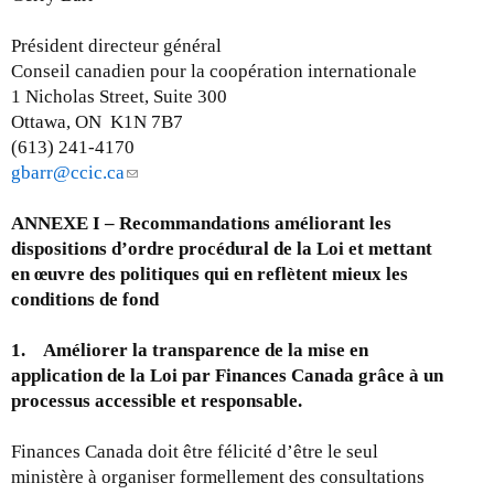
n
Président directeur général
k
Conseil canadien pour la coopération internationale
s
1 Nicholas Street, Suite 300
e
Ottawa, ON K1N 7B7
n
(613) 241-4170
d
gbarr@ccic.ca
(
s
l
e
ANNEXE I – Recommandations améliorant les
i
-
dispositions d’ordre procédural de la Loi et mettant
n
m
en œuvre des politiques qui en reflètent mieux les
k
a
conditions de fond
s
i
e
l
1. Améliorer la transparence de la mise en
n
)
application de la Loi par Finances Canada grâce à un
d
processus accessible et responsable.
s
e
Finances Canada doit être félicité d’être le seul
-
ministère à organiser formellement des consultations
m