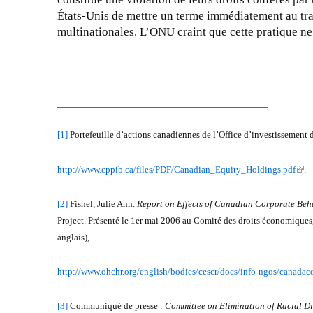
États-Unis de mettre un terme immédiatement au tra
multinationales. L’ONU craint que cette pratique 
[1]
Portefeuille d’actions canadiennes de l’Office d’investissement
(
http://www.cppib.ca/files/PDF/Canadian_Equity_Holdings.pdf
.
l
i
[2]
Fishel, Julie Ann.
Report on Effects of Canadian Corporate Beha
n
Project. Présenté le 1er mai 2006 au Comité des droits économique
k
anglais),
i
s
http://www.ohchr.org/english/bodies/cescr/docs/info-ngos/canadac
e
x
[3]
Communiqué de presse :
Committee on Elimination of Racial Di