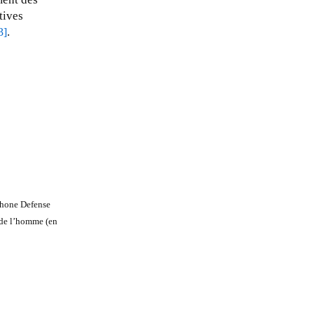
tives
.
3]
shone Defense
 de l’homme (en