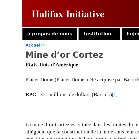
Halifax Initiative
à propos de nous
Institution
Enje
Accueil
›
Y
Mine d’or Cortez
o
u
États-Unis d’Amérique
a
r
Placer Dome (Placer Dome a été acquise par Barric
e
h
e
RPC
: 351 millions de dollars (Barrick)
[1]
r
e
La mine d’or Cortez est située dans les limites du 
allèguent que la construction de la mine sans leur 
constitue une violation de leurs droits conférés par 