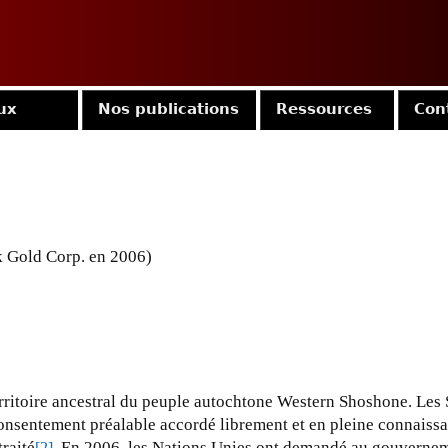
Jump to navigation
ux
Nos publications
Ressources
Con
k Gold Corp. en 2006)
territoire ancestral du peuple autochtone Western Shoshone. Le
consentement préalable accordé librement et en pleine connaiss
traité
. En 2006, les Nations Unies ont demandé au gouverne
[2]