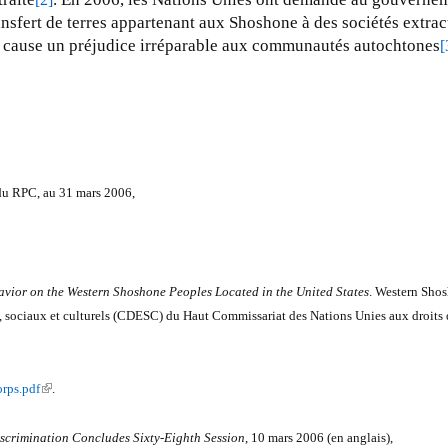
nsfert de terres appartenant aux Shoshone à des sociétés extrac
ne cause un préjudice irréparable aux communautés autochtones
[
 du RPC, au 31 mars 2006,
vior on the Western Shoshone Peoples Located in the United States
. Western Sho
s, sociaux et culturels (CDESC) du Haut Commissariat des Nations Unies aux droits
(
orps.pdf
.
l
i
scrimination Concludes Sixty-Eighth Session
, 10 mars 2006 (en anglais),