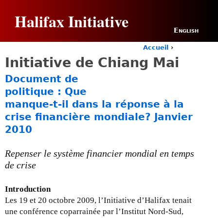
Jump to navigation
Halifax Initiative
English
Accueil
›
Y
Initiative de Chiang Mai
o
u
Document de
a
politique : Que
r
manque-t-il dans la réponse à la
e
h
crise financière mondiale? Janvier
e
2010
r
e
Repenser le système financier mondial en temps
de crise
Introduction
Les 19 et 20 octobre 2009, l’Initiative d’Halifax tenait
une conférence coparrainée par l’Institut Nord-Sud,