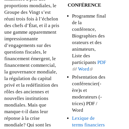
m
CONFÉRENCE
proportions mondiales, le
e
Groupe des Vingt s’est
n
Programme final
réuni trois fois à l’échelon
t
de la
des chefs d’État, et il a pris
d
conférence,
une gamme apparemment
e
Biographies des
impressionnante
p
orateurs et des
d’engagements sur des
o
animateurs,
questions fiscales, le
l
Liste des
financement émergent, le
i
participants
PDF
financement commercial,
t
(
/
Word
(
la gouvernance mondiale,
i
l
l
Présentation des
la régulation du capital
q
i
i
conférencier(-
privé et la redéfinition des
u
n
n
ère)s et
rôles des anciennes et
e
k
k
moderateurs (-
nouvelles institutions
:
i
i
trices) PDF /
mondiales. Mais que
Q
s
s
Word
manque-t-il dans leur
u
e
e
Lexique de
réponse à la crise
e
x
x
terms financiers
mondiale? Qui sont les
m
t
t