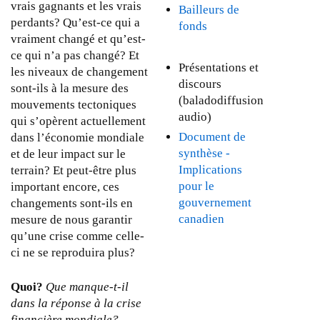
vrais gagnants et les vrais
a
Bailleurs de
e
e
perdants? Qu’est-ce qui a
n
fonds
r
r
vraiment changé et qu’est-
q
n
n
ce qui n’a pas changé? Et
u
a
a
Présentations et
les niveaux de changement
e
l
l
discours
sont-ils à la mesure des
-
)
)
(baladodiffusion
mouvements tectoniques
t
audio)
qui s’opèrent actuellement
-
Document de
dans l’économie mondiale
i
synthèse -
et de leur impact sur le
l
Implications
terrain? Et peut-être plus
d
pour le
important encore, ces
a
gouvernement
changements sont-ils en
n
canadien
mesure de nous garantir
s
qu’une crise comme celle-
l
ci ne se reproduira plus?
a
r
Quoi?
Que manque-t-il
é
dans la réponse à la crise
p
financière mondiale?