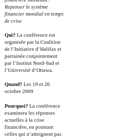
o
Repenser le système
n
financier mondial en temps
s
de crise
e
à
Qui?
La conférence est
l
organisée par la Coalition
a
de l’Initiative d’Halifax et
c
parrainée conjointement
r
par l’Institut Nord-Sud et
i
l’Université d’Ottawa.
s
e
Quand?
Les 19 et 20
f
octobre 2009
i
n
Pourquoi?
La conférence
a
examinera les réponses
n
actuelles à la crise
c
financière, en pointant
i
celles qui n’atteignent pas
è