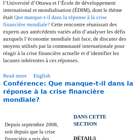
l’Université d’Ottawa et l’École de développement
international et mondialisation (ÉDIM), dont le thème
était
Que manque-t-il dans la réponse à la crise
financière mondiale?
Cette rencontre réunissait des
experts aux antécédents variés afin d’analyser les défis
auxquels l’économie mondiale fait face, de discuter des
moyens utilisés par la communauté internationale pour
réagir à la crise financière actuelle et d’identifier les
lacunes inhérentes à ces réponses.
Read more
a
English
Conférence: Que manque-t-il dans la
b
o
réponse à la crise financière
u
mondiale?
t
D
DANS CETTE
o
SECTION
Depuis septembre 2008,
c
soit depuis que la crise
u
DÉTAILS
financière a pris des