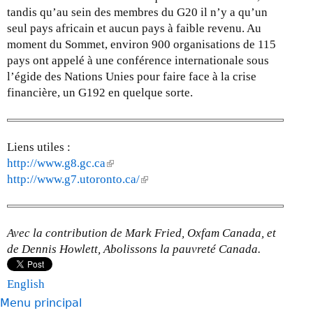
tandis qu’au sein des membres du G20 il n’y a qu’un
seul pays africain et aucun pays à faible revenu. Au
moment du Sommet, environ 900 organisations de 115
pays ont appelé à une conférence internationale sous
l’égide des Nations Unies pour faire face à la crise
financière, un G192 en quelque sorte.
Liens utiles :
http://www.g8.gc.ca
(
http://www.g7.utoronto.ca/
l
(
i
l
n
i
k
n
Avec la contribution de Mark Fried, Oxfam Canada, et
i
k
de Dennis Howlett, Abolissons la pauvreté Canada.
s
i
e
s
English
x
e
Menu principal
t
x