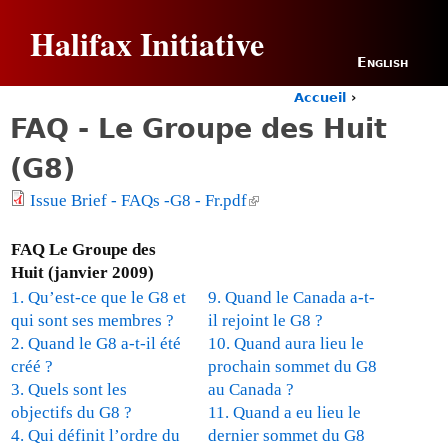
Jump to navigation
Halifax Initiative
English
Accueil
›
Y
FAQ - Le Groupe des Huit
o
u
(G8)
a
r
Issue Brief - FAQs -G8 - Fr.pdf
(
e
l
h
i
FAQ Le Groupe des
e
n
r
Huit (janvier 2009)
e
k
1. Qu’est-ce que le G8 et
9. Quand le Canada a-t-
i
qui sont ses membres ?
il rejoint le G8 ?
s
2. Quand le G8 a-t-il été
10. Quand aura lieu le
e
créé ?
prochain sommet du G8
x
3. Quels sont les
au Canada ?
t
objectifs du G8 ?
11. Quand a eu lieu le
e
4. Qui définit l’ordre du
dernier sommet du G8