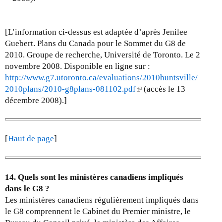
[L’information ci-dessus est adaptée d’après Jenilee
Guebert. Plans du Canada pour le Sommet du G8 de
2010. Groupe de recherche, Université de Toronto. Le 2
novembre 2008. Disponible en ligne sur :
http://www.g7.utoronto.ca/evaluations/2010huntsville/
2010plans/2010-g8plans-081102.pdf
(
(accès le 13
décembre 2008).]
l
i
n
k
[
Haut de page
]
i
s
e
14. Quels sont les ministères canadiens impliqués
x
dans le G8 ?
t
Les ministères canadiens régulièrement impliqués dans
e
le G8 comprennent le Cabinet du Premier ministre, le
r