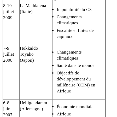
8-10
La Maddalena
Imputabilité du G8
juillet
(Italie)
Changements
2009
climatiques
Fiscalité et fuites de
capitaux
7-9
Hokkaido
Changements
juillet
Toyako
climatiques
2008
(Japon)
Santé dans le monde
Objectifs de
développement du
millénaire (ODM) en
Afrique
6-8
Heiligendamm
Économie mondiale
juin
(Allemagne)
Afrique
2007