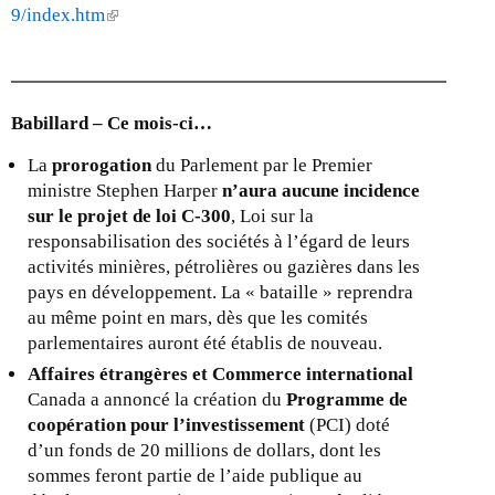
9/index.htm
(
l
i
n
k
Babillard – Ce mois-ci…
i
La
prorogation
du Parlement par le Premier
s
ministre Stephen Harper
n’aura aucune incidence
e
sur le projet de loi C-300
, Loi sur la
x
responsabilisation des sociétés à l’égard de leurs
t
activités minières, pétrolières ou gazières dans les
e
pays en développement. La « bataille » reprendra
r
au même point en mars, dès que les comités
n
parlementaires auront été établis de nouveau.
a
l
Affaires étrangères et Commerce international
)
Canada a annoncé la création du
Programme de
coopération pour l’investissement
(PCI) doté
d’un fonds de 20 millions de dollars, dont les
sommes feront partie de l’aide publique au