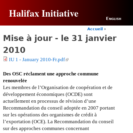
Jump to navigation
Halifax Initiative
English
Accueil
›
Y
Mise à jour - le 31 janvier
o
u
2010
a
r
IU 1 - January 2010-Fr.pdf
(
e
l
h
i
Des OSC réclament une approche commune
e
n
r
renouvelée
e
k
Les membres de l’Organisation de coopération et de
i
développement économiques (OCDE) sont
s
actuellement en processus de révision d’une
e
Recommandation du conseil adoptée en 2007 portant
x
sur les opérations des organismes de crédit à
t
l’exportation (OCE). La Recommandation du conseil
e
sur des approches communes concernant