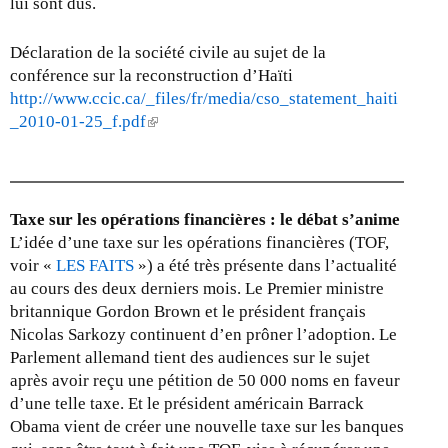
lui sont dus.
Déclaration de la société civile au sujet de la
conférence sur la reconstruction d’Haïti
http://www.ccic.ca/_files/fr/media/cso_statement_haiti
_2010-01-25_f.pdf
(
l
i
n
k
Taxe sur les opérations financières : le débat s’anime
i
L’idée d’une taxe sur les opérations financières (TOF,
s
voir «
LES FAITS
») a été très présente dans l’actualité
e
au cours des deux derniers mois. Le Premier ministre
x
britannique Gordon Brown et le président français
t
Nicolas Sarkozy continuent d’en prôner l’adoption. Le
e
Parlement allemand tient des audiences sur le sujet
r
après avoir reçu une pétition de 50 000 noms en faveur
n
d’une telle taxe. Et le président américain Barrack
a
Obama vient de créer une nouvelle taxe sur les banques
l