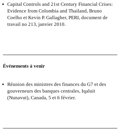
l
Capital Controls and 21st Century Financial Crises:
i
Evidence from Colombia and Thailand, Bruno
n
Coelho et Kevin P. Gallagher, PERI, document de
k
travail no 213, janvier 2010.
i
s
e
x
t
e
Événements à venir
r
n
a
Réunion des ministres des finances du G7 et des
l
gouverneurs des banques centrales, Iqaluit
)
(Nunavut), Canada, 5 et 6 février.