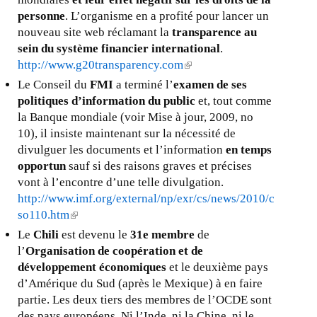
personne
. L’organisme en a profité pour lancer un
nouveau site web réclamant la
transparence au
sein du système financier international
.
http://www.g20transparency.com
(
l
Le Conseil du
FMI
a terminé l’
examen de ses
i
politiques d’information du public
et, tout comme
n
la Banque mondiale (voir Mise à jour, 2009, no
k
10), il insiste maintenant sur la nécessité de
i
divulguer les documents et l’information
en temps
s
opportun
sauf si des raisons graves et précises
e
vont à l’encontre d’une telle divulgation.
x
http://www.imf.org/external/np/exr/cs/news/2010/c
t
so110.htm
(
e
l
Le
Chili
est devenu le
31e membre
de
r
i
l’
Organisation de coopération et de
n
n
développement économiques
et le deuxième pays
a
k
d’Amérique du Sud (après le Mexique) à en faire
l
i
partie. Les deux tiers des membres de l’OCDE sont
)
s
des pays européens. Ni l’Inde, ni la Chine, ni le