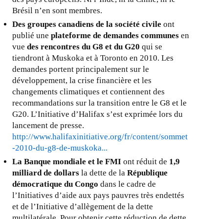
e
Brésil n’en sont membres.
x
Des groupes canadiens de la société civile
ont
t
publié une
plateforme de demandes communes
en
e
vue
des rencontres du G8 et du G20
qui se
r
tiendront à Muskoka et à Toronto en 2010. Les
n
demandes portent principalement sur le
a
développement, la crise financière et les
l
changements climatiques et contiennent des
)
recommandations sur la transition entre le G8 et le
G20. L’Initiative d’Halifax s’est exprimée lors du
lancement de presse.
http://www.halifaxinitiative.org/fr/content/sommet
-2010-du-g8-de-muskoka...
La Banque mondiale et le FMI
ont réduit de
1,9
milliard de dollars
la dette de la
République
démocratique du Congo
dans le cadre de
l’Initiatives d’aide aux pays pauvres très endettés
et de l’Initiative d’allègement de la dette
multilatérale. Pour obtenir cette réduction de dette,