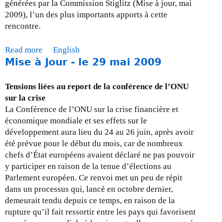
générées par la Commission Stiglitz (Mise à jour, mai
2009), l’un des plus importants apports à cette
rencontre.
Read more
a
English
Mise à Jour - le 29 mai 2009
b
o
u
Tensions liées au report de la conférence de l’ONU
t
sur la crise
M
La Conférence de l’ONU sur la crise financière et
i
économique mondiale et ses effets sur le
s
développement aura lieu du 24 au 26 juin, après avoir
e
été prévue pour le début du mois, car de nombreux
à
chefs d’État européens avaient déclaré ne pas pouvoir
j
y participer en raison de la tenue d’élections au
o
Parlement européen. Ce renvoi met un peu de répit
u
dans un processus qui, lancé en octobre dernier,
r
demeurait tendu depuis ce temps, en raison de la
-
rupture qu’il fait ressortir entre les pays qui favorisent
l