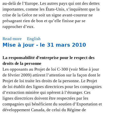
au-delà de l’Europe. Les autres pays qui ont des dettes
importantes, comme les États-Unis, s’inquiètent que la
crise de la Grèce ne soit un signe avant-coureur ne
présageant rien de bon et qu’elle finisse par se
rapprocher d’eux.
Read more
a
English
Mise à jour - le 31 mars 2010
b
o
u
La responsabilité d’entreprise pour le respect des
t
droits de la personne
M
Les opposants au Projet de loi C-300 (voir Mise à jour
i
de février 2009) attirent l’attention sur la façon dont le
s
Projet de loi traite les droits de la personne. Le Projet
e
de loi établit des lignes directrices pour les compagnies
à
d’extraction minière qui opèrent à l’étranger. Ces
j
lignes directrices doivent être respectées par les
o
compagnies qui bénéficient du soutien d’Exportation et
u
développement Canada, de celui du Régime de