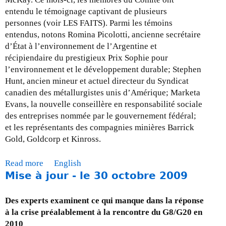
-
entendu le témoignage captivant de plusieurs
l
personnes (voir LES FAITS). Parmi les témoins
e
entendus, notons Romina Picolotti, ancienne secrétaire
3
d’État à l’environnement de l’Argentine et
1
récipiendaire du prestigieux Prix Sophie pour
j
l’environnement et le développement durable; Stephen
a
Hunt, ancien mineur et actuel directeur du Syndicat
n
canadien des métallurgistes unis d’Amérique; Marketa
v
Evans, la nouvelle conseillère en responsabilité sociale
i
des entreprises nommée par le gouvernement fédéral;
e
et les représentants des compagnies minières Barrick
r
Gold, Goldcorp et Kinross.
2
0
Read more
a
English
1
Mise à jour - le 30 octobre 2009
b
0
o
u
Des experts examinent ce qui manque dans la réponse
t
à la crise préalablement à la rencontre du G8/G20 en
M
2010