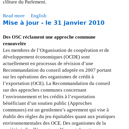
-
clôture du Parlement.
l
e
Read more
a
English
3
Mise à jour - le 31 janvier 2010
b
1
o
m
u
Des OSC réclament une approche commune
a
t
renouvelée
r
M
Les membres de l’Organisation de coopération et de
s
i
développement économiques (OCDE) sont
2
s
actuellement en processus de révision d’une
0
e
Recommandation du conseil adoptée en 2007 portant
1
à
sur les opérations des organismes de crédit à
0
j
l’exportation (OCE). La Recommandation du conseil
o
sur des approches communes concernant
u
l’environnement et les crédits à l’exportation
r
bénéficiant d’un soutien public (Approches
-
communes) est un gentlemen’s agreement qui vise à
l
établir des règles du jeu équitables quant aux pratiques
e
environnementales des OCE. Des organismes de la
2