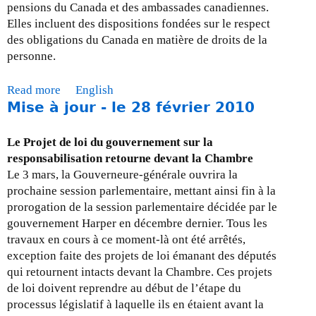
r
pensions du Canada et des ambassades canadiennes.
-
Elles incluent des dispositions fondées sur le respect
l
des obligations du Canada en matière de droits de la
e
personne.
3
0
Read more
a
English
a
Mise à jour - le 28 février 2010
b
v
o
r
u
Le Projet de loi du gouvernement sur la
i
t
responsabilisation retourne devant la Chambre
l
M
Le 3 mars, la Gouverneure-générale ouvrira la
2
i
prochaine session parlementaire, mettant ainsi fin à la
0
s
prorogation de la session parlementaire décidée par le
1
e
gouvernement Harper en décembre dernier. Tous les
0
à
travaux en cours à ce moment-là ont été arrêtés,
j
exception faite des projets de loi émanant des députés
o
qui retournent intacts devant la Chambre. Ces projets
u
de loi doivent reprendre au début de l’étape du
r
processus législatif à laquelle ils en étaient avant la