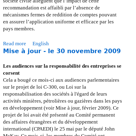
société civile allèguent que l’impact de cette
8
recommandation est affaibli par l’absence de
f
mécanismes fermes de reddition de comptes pouvant
é
en assurer l’application uniforme et efficace par les
v
pays membres.
r
i
Read more
a
English
e
Mise à jour - le 30 novembre 2009
b
r
o
2
u
Les audiences sur la responsabilité des entreprises se
0
t
corsent
1
M
Cela a bougé ce mois-ci aux audiences parlementaires
0
i
sur le projet de loi C-300, ou Loi sur la
s
responsabilisation des sociétés à l'égard de leurs
e
activités minières, pétrolières ou gazières dans les pays
à
en développement (voir Mise à jour, février 2009). Ce
j
projet de loi avait été présenté au Comité permanent
o
des affaires étrangères et du développement
u
international (CPAEDI) le 25 mai par le député John
r
McKay. Ce mois-ci, les membres du Comité ont