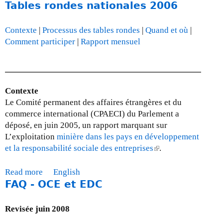
r
Tables rondes nationales 2006
b
e
o
2
u
Contexte
|
Processus des tables rondes
|
Quand et où
|
0
t
Comment participer
|
Rapport mensuel
0
M
9
i
s
e
Contexte
à
Le Comité permanent des affaires étrangères et du
j
commerce international (CPAECI) du Parlement a
o
déposé, en juin 2005, un rapport marquant sur
u
L’exploitation
minière dans les pays en développement
r
et la responsabilité sociale des entreprises
(
.
-
l
l
i
Read more
a
English
e
n
FAQ - OCE et EDC
b
3
k
o
0
i
u
Revisé
e
juin 2008
o
s
t
c