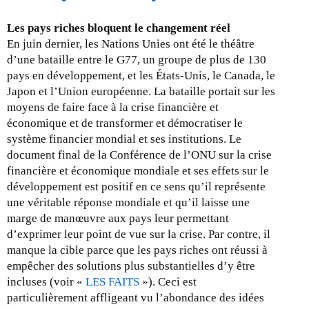
l
o
e
u
Les pays riches bloquent le changement réel
s
t
En juin dernier, les Nations Unies ont été le théâtre
2
F
d’une bataille entre le G77, un groupe de plus de 130
0
A
pays en développement, et les États-Unis, le Canada, le
0
Q
Japon et l’Union européenne. La bataille portait sur les
6
-
moyens de faire face à la crise financière et
O
économique et de transformer et démocratiser le
C
système financier mondial et ses institutions. Le
E
document final de la Conférence de l’ONU sur la crise
e
financière et économique mondiale et ses effets sur le
t
développement est positif en ce sens qu’il représente
E
une véritable réponse mondiale et qu’il laisse une
D
marge de manœuvre aux pays leur permettant
C
d’exprimer leur point de vue sur la crise. Par contre, il
manque la cible parce que les pays riches ont réussi à
empêcher des solutions plus substantielles d’y être
incluses (voir «
LES FAITS
»). Ceci est
particulièrement affligeant vu l’abondance des idées