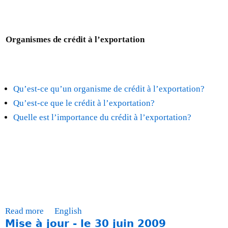
e
T
t
x
a
o
t
b
b
Organismes de crédit à l’exportation
e
l
r
r
e
e
n
s
2
a
r
0
l
o
Qu’est-ce qu’un organisme de crédit à l’exportation?
0
)
n
Qu’est-ce que le crédit à l’exportation?
9
d
Quelle est l’importance du crédit à l’exportation?
e
s
n
a
t
i
o
n
Read more
a
English
a
Mise à jour - le 30 juin 2009
b