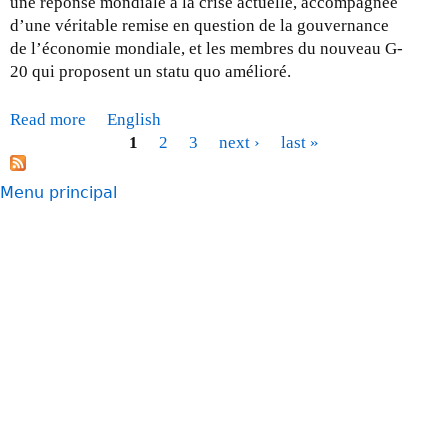
une réponse mondiale à la crise actuelle, accompagnée
e
d’une véritable remise en question de la gouvernance
3
de l’économie mondiale, et les membres du nouveau G-
0
20 qui proposent un statu quo amélioré.
j
u
Read more
a
English
i
b
1
2
3
next ›
last »
n
P
o
2
a
u
Menu principal
0
t
g
0
M
e
9
i
s
s
e
à
J
o
u
r
-