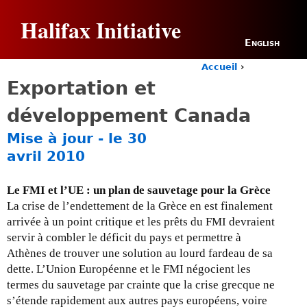
Jump to navigation
Halifax Initiative
English
Accueil
›
Y
Exportation et
o
u
développement Canada
a
r
Mise à jour - le 30
e
avril 2010
h
e
r
Le FMI et l’UE : un plan de sauvetage pour la Grèce
e
La crise de l’endettement de la Grèce en est finalement
arrivée à un point critique et les prêts du FMI devraient
servir à combler le déficit du pays et permettre à
Athènes de trouver une solution au lourd fardeau de sa
dette. L’Union Européenne et le FMI négocient les
termes du sauvetage par crainte que la crise grecque ne
s’étende rapidement aux autres pays européens, voire