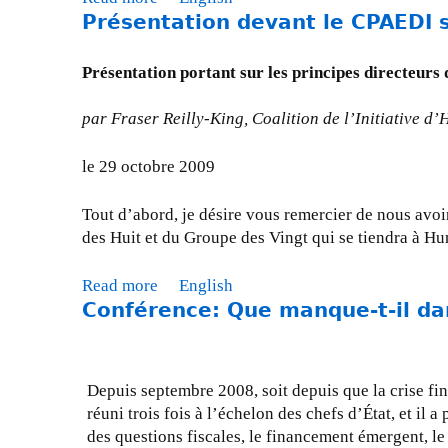
Présentation devant le CPAEDI 
b
o
u
Présentation portant sur les principes directeurs
t
M
par Fraser Reilly-King, Coalition de l’Initiative d’
i
s
le 29 octobre 2009
e
à
Tout d’abord, je désire vous remercier de nous avo
j
des Huit et du Groupe des Vingt qui se tiendra à Hun
o
u
Read more
a
English
r
Conférence: Que manque-t-il dan
b
-
o
l
u
e
t
3
Depuis septembre 2008, soit depuis que la crise fin
P
0
réuni trois fois à l’échelon des chefs d’État, et 
r
o
des questions fiscales, le financement émergent, l
é