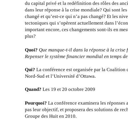
c
du capital privé et la redéfinition des rôles des a
s
t
dans leur réponse à la crise mondiale? Qui sont les
e
o
changé et qu’est-ce qui n’a pas changé? Et les ni
n
b
tectoniques qui s’opèrent actuellement dans l’écono
t
r
important encore, ces changements sont-ils en mes
a
e
plus?
t
2
i
0
Quoi?
Que manque-t-il dans la réponse à la crise
o
0
Repenser le système financier mondial en temps de
n
9
d
Qui?
La conférence est organisée par la Coalition d
e
Nord-Sud et l’Université d’Ottawa.
v
a
Quand?
Les 19 et 20 octobre 2009
n
t
Pourquoi?
La conférence examinera les réponses act
l
pas leur objectif, et proposera des solutions de r
e
Groupe des Huit en 2010.
C
P