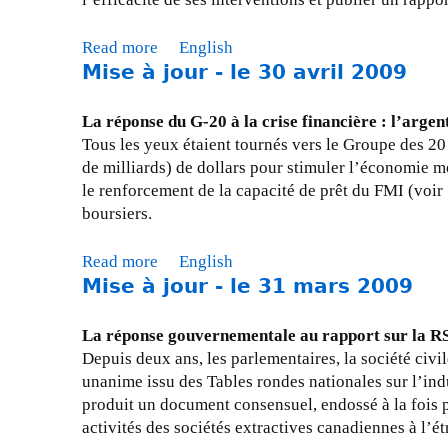
2
c
2
e
0
i
0
3
Read more
a
English
0
è
1
1
Mise à jour - le 30 avril 2009
b
8
r
0
a
o
e
U
o
u
La réponse du G-20 à la crise financière : l’argent
m
n
û
t
Tous les yeux étaient tournés vers le Groupe des 20 
o
p
t
M
de milliards) de dollars pour stimuler l’économie m
n
r
2
i
le renforcement de la capacité de prêt du FMI (voir
d
o
0
s
boursiers.
i
g
0
e
a
r
9
à
l
Read more
a
English
a
J
Mise à jour - le 31 mars 2009
e
b
m
o
?
o
m
u
u
e
La réponse gouvernementale au rapport sur la RSE 
r
t
p
Depuis deux ans, les parlementaires, la société civ
-
M
o
unanime issu des Tables rondes nationales sur l’indu
l
i
u
produit un document consensuel, endossé à la fois pa
e
s
r
activités des sociétés extractives canadiennes à l’ét
3
e
l