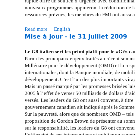
rapide offre un soutien d’urgence avec conditionna
r
1
e
é
o
nouveaux programmes appuieront la réduction de la p
e
0
p
p
m
ressources prévues, les membres du FMI ont aussi av
2
r
o
m
0
e
n
e
0
Read more
a
English
s
s
t
9
Mise à Jour - le 31 juillet 2009
b
s
e
s
o
e
à
d
u
Le G8 italien sert les primi piatti pour le «G?» c
:
l
u
t
Parmi les principaux enjeux traités au récent sommet
l
a
G
M
Millénaire pour le développement (OMD) et la respon
e
c
8
i
internationales, dont la Banque mondiale, de mobilis
2
r
e
s
développement. C’est l’un des plus importants vira
9
i
t
e
Mais un passé marqué par les promesses brisées lais
o
s
d
à
2005 à l’effet de verser 50 milliards de dollars d’a
c
e
u
j
versés. Les leaders du G8 ont aussi convenu, à titre
t
f
G
o
gouvernement canadien ait indiqué après le Sommet 
o
i
2
u
Sur la pauvreté, alors que de nombreux OMD – tels qu
b
n
0
r
proposition de Gordon Brown de présenter au sommet
r
a
d
-
sur la responsabilité, les leaders du G8 ont conven
e
n
e
l
l’efficacité de ses interventions et publier un rapp