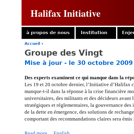
Halifax Initiative
à propos de nous
Institution
Enje
Accueil
›
Y
Groupe des Vingt
o
u
Mise à jour - le 30 octobre 2009
a
r
e
Des experts examinent ce qui manque dans la répo
h
Les 19 et 20 octobre dernier, l’Initiative d’Halifa
e
manque-t-il dans la réponse à la crise financière 
r
universitaires, des militants et des décideurs avant
e
stratégiques et réglementaires, la gouvernance des in
de la dette en émergence, des solutions de rechange
comportant des recommandations claires sera émis
Read more
a
English