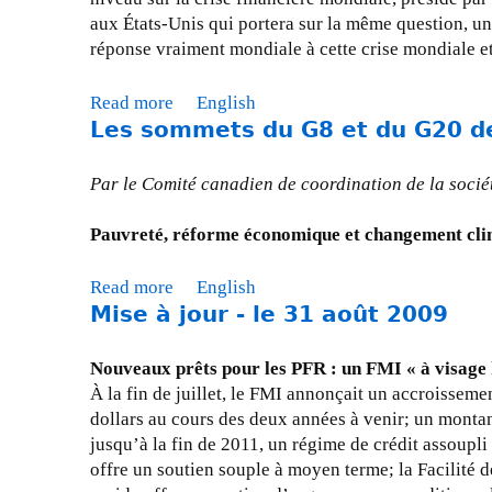
u
s
aux États-Unis qui portera sur la même question, u
G
e
e
réponse vraiment mondiale à cette crise mondiale et
2
m
à
0
a
j
q
Read more
a
English
n
o
u
Les sommets du G8 et du G20 d
b
q
u
i
o
u
r
s
u
Par le Comité canadien de coordination de la socié
e
-
e
t
-
l
t
C
Pauvreté, réforme économique et changement cli
t
e
i
o
-
3
e
m
i
Read more
a
English
0
n
m
l
Mise à jour - le 31 août 2009
b
s
d
u
d
o
e
r
n
a
u
Nouveaux prêts pour les PFR : un FMI « à visage
p
a
i
n
t
À la fin de juillet, le FMI annonçait un accroisseme
t
e
q
s
L
dollars au cours des deux années à venir; un montant
e
n
u
l
e
jusqu’à la fin de 2011, un régime de crédit assoupli
m
2
é
a
s
offre un soutien souple à moyen terme; la Facilité d
b
0
d
r
s