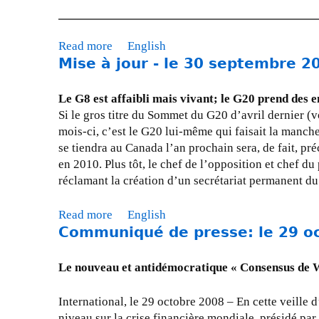
A
E
D
Read more
a
English
I
Mise à jour - le 30 septembre 2
b
s
o
u
u
Le G8 est affaibli mais vivant; le G20 prend des 
r
t
Si le gros titre du Sommet du G20 d’avril dernier (voi
l
C
mois-ci, c’est le G20 lui-même qui faisait la manc
e
o
se tiendra au Canada l’an prochain sera, de fait, p
S
n
en 2010. Plus tôt, le chef de l’opposition et chef du
o
f
réclamant la création d’un secrétariat permanent d
m
é
m
r
Read more
a
English
e
e
Communiqué de presse: le 29 o
b
t
n
o
d
c
u
Le nouveau et antidémocratique « Consensus de Wa
u
e
t
G
:
M
International, le 29 octobre 2008 – En cette veill
8
Q
i
niveau sur la crise financière mondiale, présidé pa
/