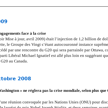
009
engagements face à la crise
r Mise à jour, avril 2009) était l’injection de 1,2 billion de doll
hette, le Groupe des Vingt s’étant autocouronné instance suprêm
récédé par une rencontre du G20 qui sera parrainée par Ottawa, 
 parti Libéral Michael Ignatief est allé plus loin en suggérant qu
u G20 au Canada.
ctobre 2008
shington » ne réglera pas la crise mondiale, selon plus que 
e d’une réunion convoquée par les Nations Unies (ONU) pour disc
r le lauréat du prix Nobel Joseph Stiglitz, et deux semaines av