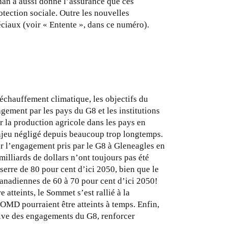
han a aussi donné l’assurance que ces
tection sociale. Outre les nouvelles
éciaux (voir « Entente », dans ce numéro).
réchauffement climatique, les objectifs du
ement par les pays du G8 et les institutions
r la production agricole dans les pays en
enjeu négligé depuis beaucoup trop longtemps.
ur l’engagement pris par le G8 à Gleneagles en
milliards de dollars n’ont toujours pas été
serre de 80 pour cent d’ici 2050, bien que le
anadiennes de 60 à 70 pour cent d’ici 2050!
atteints, le Sommet s’est rallié à la
MD pourraient être atteints à temps. Enfin,
ssive des engagements du G8, renforcer