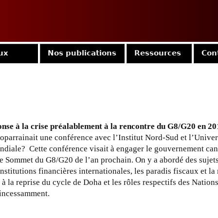
Jump to navigation
ux
Nos publications
Ressources
Con
nse à la crise préalablement à la rencontre du G8/G20 en 20
x coparrainait une conférence avec l’Institut Nord-Sud et l’Univ
mondiale? Cette conférence visait à engager le gouvernement ca
 le Sommet du G8/G20 de l’an prochain. On y a abordé des sujets 
stitutions financières internationales, les paradis fiscaux et la
 à la reprise du cycle de Doha et les rôles respectifs des Nati
 incessamment.