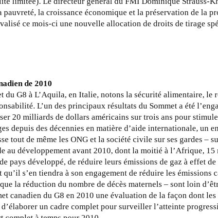
lité limitée). Le directeur général du FMI Dominique Strauss-K
auvreté, la croissance économique et la préservation de la pro
alisé ce mois-ci une nouvelle allocation de droits de tirage sp
anadien de 2010
 du G8 à L’Aquila, en Italie, notons la sécurité alimentaire, le 
sabilité. L’un des principaux résultats du Sommet a été l’engag
er 20 milliards de dollars américains sur trois ans pour stimule
ges depuis des décennies en matière d’aide internationale, un 
se tout de même les ONG et la société civile sur ses gardes – s
ide au développement avant 2010, dont la moitié à l’Afrique, 15 
 de pays développé, de réduire leurs émissions de gaz à effet de 
qu’il s’en tiendra à son engagement de réduire les émissions c
e la réduction du nombre de décès maternels – sont loin d’être 
 canadien du G8 en 2010 une évaluation de la façon dont les O
u d’élaborer un cadre complet pour surveiller l’atteinte progre
ort complet à temps pour 2010.