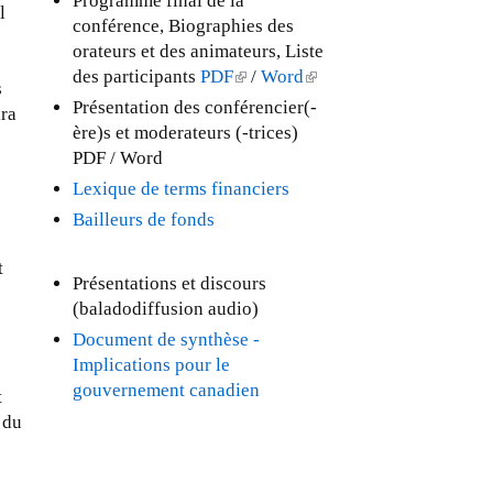
Programme final de la
l
conférence, Biographies des
orateurs et des animateurs, Liste
des participants
PDF
(
/
Word
(
s
l
l
Présentation des conférencier(-
ira
i
i
ère)s et moderateurs (-trices)
n
n
PDF / Word
k
k
Lexique de terms financiers
i
i
Bailleurs de fonds
s
s
e
e
t
x
x
Présentations et discours
t
t
(baladodiffusion audio)
e
e
Document de synthèse -
r
r
Implications pour le
n
n
gouvernement canadien
t
a
a
 du
l
l
)
)