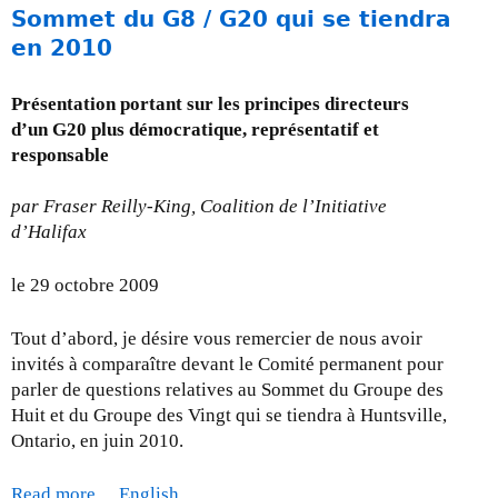
l
o
Sommet du G8 / G20 qui se tiendra
a
y
u
en 2010
l
n
t
e
o
M
?
Présentation portant sur les principes directeurs
t
i
J
d’un G20 plus démocratique, représentatif et
t
s
a
responsable
h
e
n
e
à
v
par Fraser Reilly-King, Coalition de l’Initiative
G
j
i
d’Halifax
8
o
e
”
u
r
le 29 octobre 2009
)
r
2
-
0
Tout d’abord, je désire vous remercier de nous avoir
l
1
invités à comparaître devant le Comité permanent pour
e
0
parler de questions relatives au Sommet du Groupe des
3
Huit et du Groupe des Vingt qui se tiendra à Huntsville,
0
Ontario, en juin 2010.
o
c
Read more
a
English