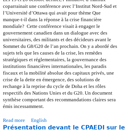
c
é
0
coparrainait une conférence avec l’Institut Nord-Sud et
r
v
0
l’Université d’Ottawa qui avait pour thème Que
i
i
9
manque-t-il dans la réponse à la crise financière
s
t
mondiale? Cette conférence visait à engager le
e
e
gouvernement canadien dans un dialogue avec des
f
l
universitaires, des militants et des décideurs avant le
i
e
Sommet du G8/G20 de l’an prochain. On y a abordé des
n
G
sujets tels que les causes de la crise, les remèdes
a
8
stratégiques et réglementaires, la gouvernance des
n
(
institutions financières internationales, les paradis
c
“
fiscaux et la mobilité absolue des capitaux privés, une
i
D
crise de la dette en émergence, des solutions de
è
e
rechange à la reprise du cycle de Doha et les rôles
r
f
respectifs des Nations Unies et du G20. Un document
e
i
synthèse comportant des recommandations claires sera
m
n
émis incessamment.
o
i
n
t
Read more
a
English
d
e
Présentation devant le CPAEDI sur le
b
i