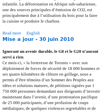
e
infantile. La déforestation en Afrique sub-saharienne,
3
une des sources principales d’émission de CO2, est
1
principalement due à l’utilisation du bois pour la faire
A
la cuisine et produire le charbon.
o
u
Read more
a
English
t
Mise a jour - 30 juin 2010
b
,
o
2
u
Ignorant un avenir durable, le G8 et le G20 n’auront
0
t
servi à rien
1
M
Ce mois-ci, « la forteresse de Toronto » avec son
2
i
déploiement de forces de sécurité de 18 000 hommes et
s
ses quatre kilomètres de clôture en grillage, nous a
e
permis d’être témoins d’un Sommet des Peuples aux
à
idées et solutions matures, de pétitions signées par 1
j
750 000 personnes demandant aux dirigeants d’investir
o
maintenant dans l’avenir, d’une protestation pacifique
u
de 25 000 participants, d’une profusion de coups
r
médiatiques, de quelques violences regrettables et de