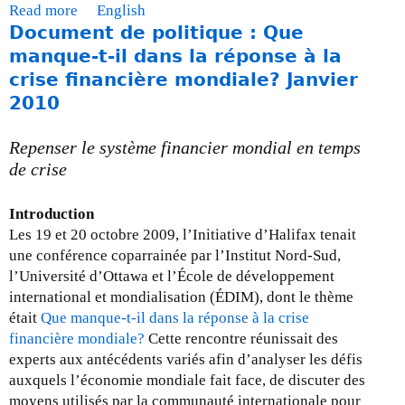
j
Read more
a
English
u
Document de politique : Que
b
i
o
manque-t-il dans la réponse à la
n
u
crise financière mondiale? Janvier
2
t
2010
0
M
1
i
Repenser le système financier mondial en temps
0
s
de crise
e
à
Introduction
j
Les 19 et 20 octobre 2009, l’Initiative d’Halifax tenait
o
une conférence coparrainée par l’Institut Nord-Sud,
u
l’Université d’Ottawa et l’École de développement
r
international et mondialisation (ÉDIM), dont le thème
-
était
Que manque-t-il dans la réponse à la crise
l
financière mondiale?
Cette rencontre réunissait des
e
experts aux antécédents variés afin d’analyser les défis
3
auxquels l’économie mondiale fait face, de discuter des
0
moyens utilisés par la communauté internationale pour