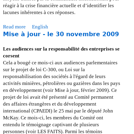
a
réagir à la crise financière actuelle et d’identifier les
v
lacunes inhérentes à ces réponses.
r
i
Read more
a
English
l
Mise à jour - le 30 novembre 2009
b
2
o
0
u
1
Les audiences sur la responsabilité des entreprises se
t
0
corsent
D
Cela a bougé ce mois-ci aux audiences parlementaires
o
sur le projet de loi C-300, ou Loi sur la
c
responsabilisation des sociétés à l'égard de leurs
u
activités minières, pétrolières ou gazières dans les pays
m
en développement (voir Mise à jour, février 2009). Ce
e
projet de loi avait été présenté au Comité permanent
n
des affaires étrangères et du développement
t
international (CPAEDI) le 25 mai par le député John
d
McKay. Ce mois-ci, les membres du Comité ont
e
entendu le témoignage captivant de plusieurs
p
personnes (voir LES FAITS). Parmi les témoins