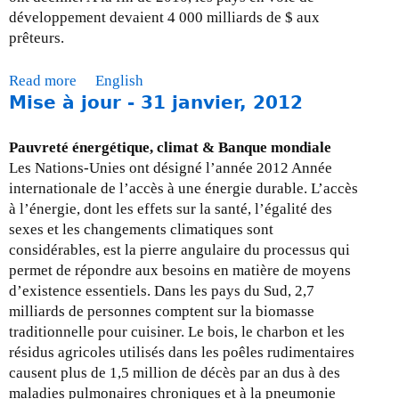
développement devaient 4 000 milliards de $ aux
prêteurs.
Read more
a
English
Mise à jour - 31 janvier, 2012
b
o
u
Pauvreté énergétique, climat & Banque mondiale
t
Les Nations-Unies ont désigné l’année 2012 Année
M
internationale de l’accès à une énergie durable. L’accès
i
à l’énergie, dont les effets sur la santé, l’égalité des
s
sexes et les changements climatiques sont
e
considérables, est la pierre angulaire du processus qui
à
permet de répondre aux besoins en matière de moyens
j
d’existence essentiels. Dans les pays du Sud, 2,7
o
milliards de personnes comptent sur la biomasse
u
traditionnelle pour cuisiner. Le bois, le charbon et les
r
résidus agricoles utilisés dans les poêles rudimentaires
-
causent plus de 1,5 million de décès par an dus à des
l
maladies pulmonaires chroniques et à la pneumonie