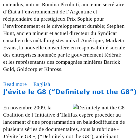
o
entendus, notons Romina Picolotti, ancienne secrétaire
l
d’État à l’environnement de l’Argentine et
i
récipiendaire du prestigieux Prix Sophie pour
t
l’environnement et le développement durable; Stephen
i
Hunt, ancien mineur et actuel directeur du Syndicat
q
canadien des métallurgistes unis d’Amérique; Marketa
u
Evans, la nouvelle conseillère en responsabilité sociale
e
des entreprises nommée par le gouvernement fédéral;
:
et les représentants des compagnies minières Barrick
Q
Gold, Goldcorp et Kinross.
u
e
Read more
a
English
m
J’évite le G8 (“Definitely not the G8”)
b
a
o
n
u
En novembre 2009, la
q
t
Coalition de l’Initiative d’Halifax espère procéder au
u
M
lancement d’une programmation en baladodiffusion de
e
i
plusieurs séries de documentaires, sous la rubrique «
-
s
J’évite le G8 », (“Definitely not the G8”), anticipant
t