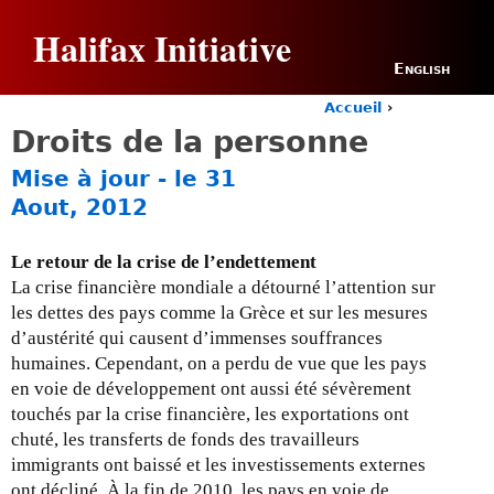
Jump to navigation
Halifax Initiative
English
Accueil
›
Y
Droits de la personne
o
u
Mise à jour - le 31
a
Aout, 2012
r
e
h
Le retour de la crise de l’endettement
e
La crise financière mondiale a détourné l’attention sur
r
les dettes des pays comme la Grèce et sur les mesures
e
d’austérité qui causent d’immenses souffrances
humaines. Cependant, on a perdu de vue que les pays
en voie de développement ont aussi été sévèrement
touchés par la crise financière, les exportations ont
chuté, les transferts de fonds des travailleurs
immigrants ont baissé et les investissements externes
ont décliné. À la fin de 2010, les pays en voie de