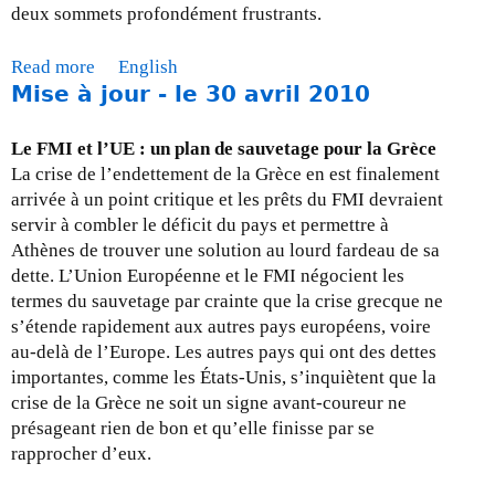
-
deux sommets profondément frustrants.
3
1
Read more
a
English
j
Mise à jour - le 30 avril 2010
b
a
o
n
u
Le FMI et l’UE : un plan de sauvetage pour la Grèce
v
t
La crise de l’endettement de la Grèce en est finalement
i
M
arrivée à un point critique et les prêts du FMI devraient
e
i
servir à combler le déficit du pays et permettre à
r
s
Athènes de trouver une solution au lourd fardeau de sa
,
e
dette. L’Union Européenne et le FMI négocient les
2
a
termes du sauvetage par crainte que la crise grecque ne
0
j
s’étende rapidement aux autres pays européens, voire
1
o
au-delà de l’Europe. Les autres pays qui ont des dettes
2
u
importantes, comme les États-Unis, s’inquiètent que la
r
crise de la Grèce ne soit un signe avant-coureur ne
-
présageant rien de bon et qu’elle finisse par se
3
rapprocher d’eux.
0