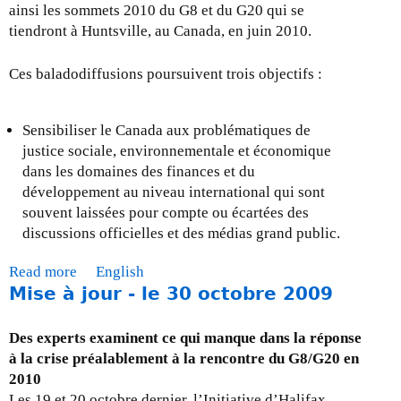
e
ainsi les sommets 2010 du G8 et du G20 qui se
-
à
tiendront à Huntsville, au Canada, en juin 2010.
i
j
l
o
Ces baladodiffusions poursuivent trois objectifs :
d
u
a
r
n
-
Sensibiliser le Canada aux problématiques de
s
l
justice sociale, environnementale et économique
l
e
dans les domaines des finances et du
a
3
développement au niveau international qui sont
r
0
souvent laissées pour compte ou écartées des
é
n
discussions officielles et des médias grand public.
p
o
o
Read more
a
English
v
n
Mise à jour - le 30 octobre 2009
b
e
s
o
m
e
u
b
Des experts examinent ce qui manque dans la réponse
à
t
r
à la crise préalablement à la rencontre du G8/G20 en
l
J
e
2010
a
’
2
Les 19 et 20 octobre dernier, l’Initiative d’Halifax