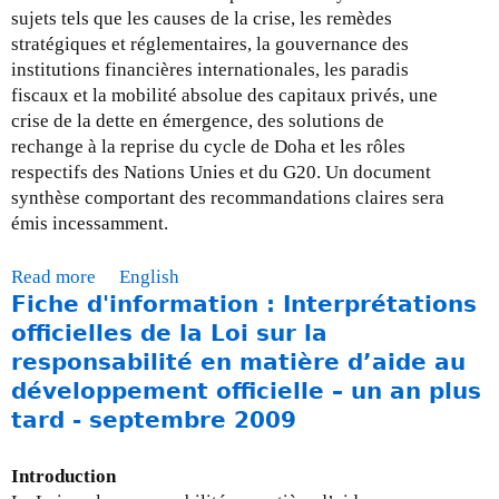
-
A
sujets tels que les causes de la crise, les remèdes
l
v
stratégiques et réglementaires, la gouvernance des
e
r
institutions financières internationales, les paradis
3
i
fiscaux et la mobilité absolue des capitaux privés, une
0
l
crise de la dette en émergence, des solutions de
n
2
rechange à la reprise du cycle de Doha et les rôles
o
0
respectifs des Nations Unies et du G20. Un document
v
1
synthèse comportant des recommandations claires sera
e
0
émis incessamment.
m
b
Read more
a
English
r
Fiche d'information : Interprétations
b
e
o
officielles de la Loi sur la
2
u
responsabilité en matière d’aide au
0
t
développement officielle – un an plus
0
M
tard - septembre 2009
9
i
s
Introduction
e