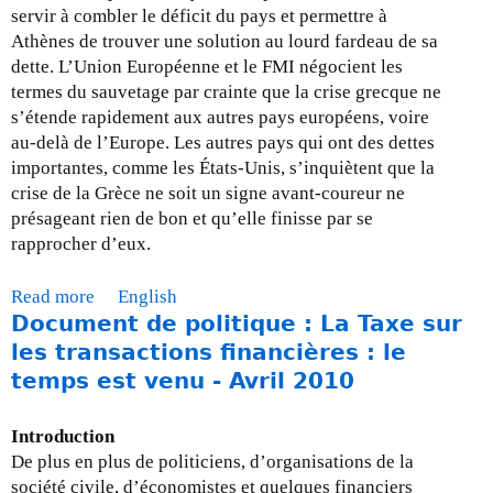
i
servir à combler le déficit du pays et permettre à
s
Athènes de trouver une solution au lourd fardeau de sa
e
dette. L’Union Européenne et le FMI négocient les
a
termes du sauvetage par crainte que la crise grecque ne
j
s’étende rapidement aux autres pays européens, voire
o
au-delà de l’Europe. Les autres pays qui ont des dettes
u
importantes, comme les États-Unis, s’inquiètent que la
r
crise de la Grèce ne soit un signe avant-coureur ne
-
présageant rien de bon et qu’elle finisse par se
3
rapprocher d’eux.
1
a
Read more
a
English
o
Document de politique : La Taxe sur
b
u
o
les transactions financières : le
t
u
temps est venu - Avril 2010
2
t
0
M
Introduction
1
i
De plus en plus de politiciens, d’organisations de la
0
s
société civile, d’économistes et quelques financiers