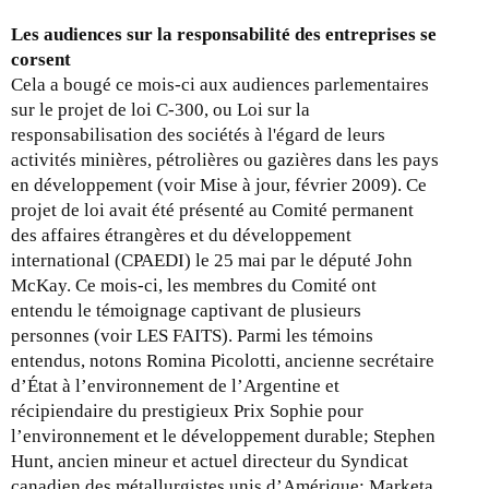
o
t
m
u
Les audiences sur la responsabilité des entreprises se
r
a
t
corsent
a
r
M
Cela a bougé ce mois-ci aux audiences parlementaires
n
s
i
sur le projet de loi C-300, ou Loi sur la
s
2
s
responsabilisation des sociétés à l'égard de leurs
a
0
e
activités minières, pétrolières ou gazières dans les pays
c
1
à
en développement (voir Mise à jour, février 2009). Ce
t
0
j
projet de loi avait été présenté au Comité permanent
i
o
des affaires étrangères et du développement
o
u
international (CPAEDI) le 25 mai par le député John
n
r
McKay. Ce mois-ci, les membres du Comité ont
s
-
entendu le témoignage captivant de plusieurs
f
l
personnes (voir LES FAITS). Parmi les témoins
i
e
entendus, notons Romina Picolotti, ancienne secrétaire
n
2
d’État à l’environnement de l’Argentine et
a
8
récipiendaire du prestigieux Prix Sophie pour
n
f
l’environnement et le développement durable; Stephen
c
é
Hunt, ancien mineur et actuel directeur du Syndicat
i
v
canadien des métallurgistes unis d’Amérique; Marketa