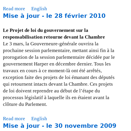
i
Read more
a
English
t
Mise à jour - le 28 février 2010
b
i
o
q
u
Le Projet de loi du gouvernement sur la
u
t
responsabilisation retourne devant la Chambre
e
M
Le 3 mars, la Gouverneure-générale ouvrira la
:
i
prochaine session parlementaire, mettant ainsi fin à la
L
s
prorogation de la session parlementaire décidée par le
a
e
gouvernement Harper en décembre dernier. Tous les
T
à
travaux en cours à ce moment-là ont été arrêtés,
a
j
exception faite des projets de loi émanant des députés
x
o
qui retournent intacts devant la Chambre. Ces projets
e
u
de loi doivent reprendre au début de l’étape du
s
r
processus législatif à laquelle ils en étaient avant la
u
-
clôture du Parlement.
r
l
l
e
Read more
a
English
e
3
Mise à jour - le 30 novembre 2009
b
s
1