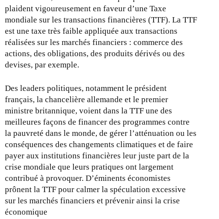
e
plaident vigoureusement en faveur d’une Taxe
à
mondiale sur les transactions financières (TTF). La TTF
j
est une taxe très faible appliquée aux transactions
o
réalisées sur les marchés financiers : commerce des
u
actions, des obligations, des produits dérivés ou des
r
devises, par exemple.
-
l
Des leaders politiques, notamment le président
e
français, la chancelière allemande et le premier
3
ministre britannique, voient dans la TTF une des
0
meilleures façons de financer des programmes contre
a
la pauvreté dans le monde, de gérer l’atténuation ou les
v
conséquences des changements climatiques et de faire
r
payer aux institutions financières leur juste part de la
i
crise mondiale que leurs pratiques ont largement
l
contribué à provoquer. D’éminents économistes
2
prônent la TTF pour calmer la spéculation excessive
0
sur les marchés financiers et prévenir ainsi la crise
1
économique
0