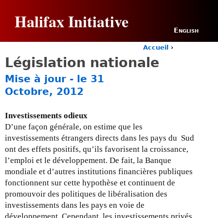
Jump to navigation
Halifax Initiative
English
Accueil
›
Y
Législation nationale
o
u
Mise à jour - le 31
a
Octobre, 2012
r
e
h
Investissements odieux
e
D’une façon générale, on estime que les
r
investissements étrangers directs dans les pays du Sud
e
ont des effets positifs, qu’ils favorisent la croissance,
l’emploi et le développement. De fait, la Banque
mondiale et d’autres institutions financières publiques
fonctionnent sur cette hypothèse et continuent de
promouvoir des politiques de libéralisation des
investissements dans les pays en voie de
développement. Cependant, les investissements privés