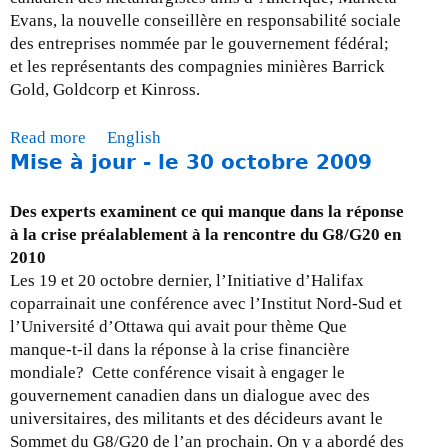
è
r
Evans, la nouvelle conseillère en responsabilité sociale
r
i
des entreprises nommée par le gouvernement fédéral;
e
e
et les représentants des compagnies minières Barrick
s
r
Gold, Goldcorp et Kinross.
:
2
l
0
Read more
a
English
e
1
Mise à jour - le 30 octobre 2009
b
t
0
o
e
u
m
Des experts examinent ce qui manque dans la réponse
t
p
à la crise préalablement à la rencontre du G8/G20 en
M
s
2010
i
e
Les 19 et 20 octobre dernier, l’Initiative d’Halifax
s
s
coparrainait une conférence avec l’Institut Nord-Sud et
e
t
l’Université d’Ottawa qui avait pour thème Que
à
v
manque-t-il dans la réponse à la crise financière
j
e
mondiale? Cette conférence visait à engager le
o
n
gouvernement canadien dans un dialogue avec des
u
u
universitaires, des militants et des décideurs avant le
r
-
Sommet du G8/G20 de l’an prochain. On y a abordé des