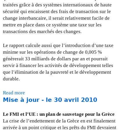
l
traitées grâce à des systèmes internationaux de haute
e
sécurité qui encaissent des frais de transaction sur le
3
change interbancaire, il serait relativement facile de
1
mettre en place dans ce système une taxe sur les
O
transactions des marchés des changes.
c
t
Le rapport calcule aussi que l’introduction d’une taxe
o
minime sur les opérations de change de 0,005 %
b
génèrerait 33 milliards de dollars par an et pourrait
r
servir à financer les activités de développement telles
e
que l’élimination de la pauvreté et le développement
,
durable.
2
0
Read more
a
1
Mise à jour - le 30 avril 2010
b
2
o
u
Le FMI et l’UE : un plan de sauvetage pour la Grèce
t
La crise de l’endettement de la Grèce en est finalement
m
arrivée à un point critique et les prêts du FMI devraient