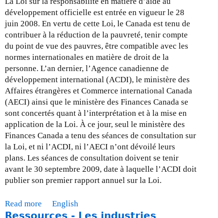
La Loi sur la responsabilité en matière d’aide au
à
développement officielle est entrée en vigueur le 28
j
juin 2008. En vertu de cette Loi, le Canada est tenu de
o
contribuer à la réduction de la pauvreté, tenir compte
u
du point de vue des pauvres, être compatible avec les
r
normes internationales en matière de droit de la
-
personne. L’an dernier, l’Agence canadienne de
l
développement international (ACDI), le ministère des
e
Affaires étrangères et Commerce international Canada
3
(AECI) ainsi que le ministère des Finances Canada se
0
sont concertés quant à l’interprétation et à la mise en
o
application de la Loi. À ce jour, seul le ministère des
c
Finances Canada a tenu des séances de consultation sur
t
la Loi, et ni l’ACDI, ni l’AECI n’ont dévoilé leurs
o
plans. Les séances de consultation doivent se tenir
b
avant le 30 septembre 2009, date à laquelle l’ACDI doit
r
publier son premier rapport annuel sur la Loi.
e
2
Read more
a
English
0
Ressources - Les industries
b
0