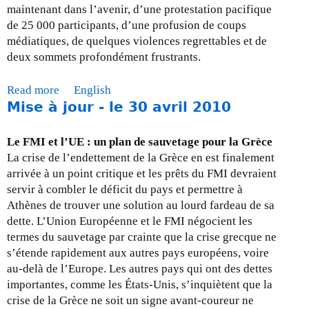
maintenant dans l’avenir, d’une protestation pacifique
de 25 000 participants, d’une profusion de coups
médiatiques, de quelques violences regrettables et de
deux sommets profondément frustrants.
Read more
a
English
Mise à jour - le 30 avril 2010
b
o
u
Le FMI et l’UE : un plan de sauvetage pour la Grèce
t
La crise de l’endettement de la Grèce en est finalement
M
arrivée à un point critique et les prêts du FMI devraient
i
servir à combler le déficit du pays et permettre à
s
Athènes de trouver une solution au lourd fardeau de sa
e
dette. L’Union Européenne et le FMI négocient les
a
termes du sauvetage par crainte que la crise grecque ne
j
s’étende rapidement aux autres pays européens, voire
o
au-delà de l’Europe. Les autres pays qui ont des dettes
u
importantes, comme les États-Unis, s’inquiètent que la
r
crise de la Grèce ne soit un signe avant-coureur ne