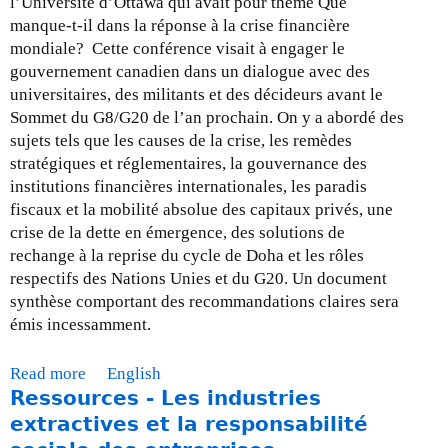
l’Université d’Ottawa qui avait pour thème Que
à
manque-t-il dans la réponse à la crise financière
j
mondiale? Cette conférence visait à engager le
o
gouvernement canadien dans un dialogue avec des
u
universitaires, des militants et des décideurs avant le
r
Sommet du G8/G20 de l’an prochain. On y a abordé des
-
sujets tels que les causes de la crise, les remèdes
l
stratégiques et réglementaires, la gouvernance des
e
institutions financières internationales, les paradis
3
fiscaux et la mobilité absolue des capitaux privés, une
0
crise de la dette en émergence, des solutions de
n
rechange à la reprise du cycle de Doha et les rôles
o
respectifs des Nations Unies et du G20. Un document
v
synthèse comportant des recommandations claires sera
e
émis incessamment.
m
b
Read more
a
English
r
Ressources - Les industries
b
e
o
extractives et la responsabilité
2
u