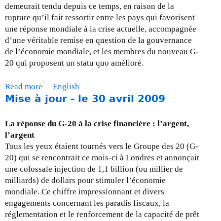
)
n
demeurait tendu depuis ce temps, en raison de la
e
d
rupture qu’il fait ressortir entre les pays qui favorisent
x
e
une réponse mondiale à la crise actuelle, accompagnée
t
s
d’une véritable remise en question de la gouvernance
r
n
de l’économie mondiale, et les membres du nouveau G-
a
a
20 qui proposent un statu quo amélioré.
c
t
t
i
Read more
a
English
i
o
Mise à jour - le 30 avril 2009
b
v
n
o
e
a
u
s
La réponse du G-20 à la crise financière : l’argent,
l
t
e
l’argent
e
M
t
Tous les yeux étaient tournés vers le Groupe des 20 (G-
s
i
l
20) qui se rencontrait ce mois-ci à Londres et annonçait
2
s
a
une colossale injection de 1,1 billion (ou millier de
0
e
r
milliards) de dollars pour stimuler l’économie
0
à
e
mondiale. Ce chiffre impressionnant et divers
6
J
s
engagements concernant les paradis fiscaux, la
o
p
réglementation et le renforcement de la capacité de prêt