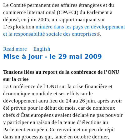
o
b
Le Comité permanent des affaires étrangères et du
u
r
commerce international (CPAECI) du Parlement a
r
e
déposé, en juin 2005, un rapport marquant sur
c
2
L’exploitation
minière dans les pays en développement
e
0
et la responsabilité sociale des entreprises
(
.
s
0
l
-
9
i
Read more
a
English
L
n
Mise à Jour - le 29 mai 2009
b
e
k
o
s
i
u
Tensions liées au report de la conférence de l’ONU
i
s
t
sur la crise
n
e
T
La Conférence de l’ONU sur la crise financière et
d
x
a
économique mondiale et ses effets sur le
u
t
b
développement aura lieu du 24 au 26 juin, après avoir
s
e
l
été prévue pour le début du mois, car de nombreux
t
r
e
chefs d’État européens avaient déclaré ne pas pouvoir
r
n
s
y participer en raison de la tenue d’élections au
i
a
r
Parlement européen. Ce renvoi met un peu de répit
e
l
o
dans un processus qui, lancé en octobre dernier,
s