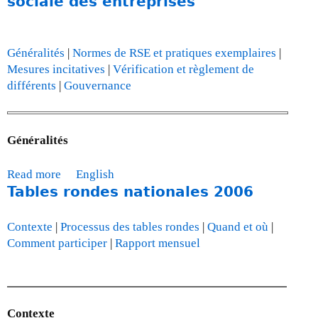
sociale des entreprises
0
t
0
M
9
i
Généralités
|
Normes de RSE et pratiques exemplaires
|
s
Mesures incitatives
|
Vérification et règlement de
e
différents
|
Gouvernance
à
j
o
Généralités
u
r
Read more
a
English
-
Tables rondes nationales 2006
b
l
o
e
u
3
Contexte
|
Processus des tables rondes
|
Quand et où
|
t
0
Comment participer
|
Rapport mensuel
R
o
e
c
s
t
s
o
Contexte