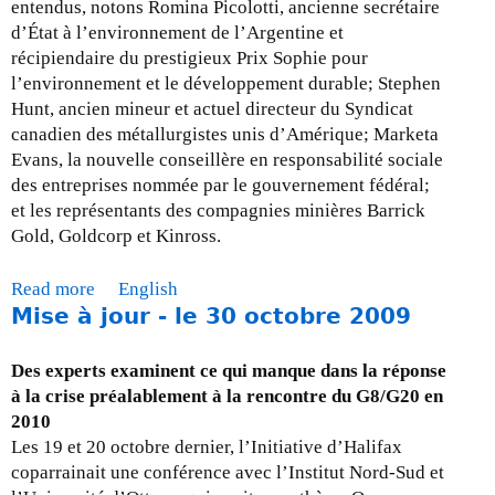
e
entendus, notons Romina Picolotti, ancienne secrétaire
3
d’État à l’environnement de l’Argentine et
0
récipiendaire du prestigieux Prix Sophie pour
a
l’environnement et le développement durable; Stephen
v
Hunt, ancien mineur et actuel directeur du Syndicat
r
canadien des métallurgistes unis d’Amérique; Marketa
i
Evans, la nouvelle conseillère en responsabilité sociale
l
des entreprises nommée par le gouvernement fédéral;
2
et les représentants des compagnies minières Barrick
0
Gold, Goldcorp et Kinross.
1
0
Read more
a
English
Mise à jour - le 30 octobre 2009
b
o
u
Des experts examinent ce qui manque dans la réponse
t
à la crise préalablement à la rencontre du G8/G20 en
M
2010
i
Les 19 et 20 octobre dernier, l’Initiative d’Halifax
s
coparrainait une conférence avec l’Institut Nord-Sud et
e