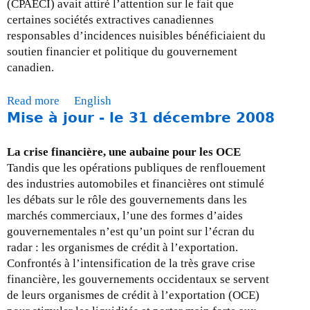
l
(CPAECI) avait attiré l’attention sur le fait que
e
e
certaines sociétés extractives canadiennes
n
3
responsables d’incidences nuisibles bénéficiaient du
t
0
soutien financier et politique du gouvernement
r
a
canadien.
e
v
p
r
Read more
a
English
r
i
Mise à jour - le 31 décembre 2008
b
i
l
o
s
2
u
La crise financière, une aubaine pour les OCE
e
0
t
Tandis que les opérations publiques de renflouement
s
0
M
des industries automobiles et financières ont stimulé
9
i
les débats sur le rôle des gouvernements dans les
s
marchés commerciaux, l’une des formes d’aides
e
gouvernementales n’est qu’un point sur l’écran du
à
radar : les organismes de crédit à l’exportation.
j
Confrontés à l’intensification de la très grave crise
o
financière, les gouvernements occidentaux se servent
u
de leurs organismes de crédit à l’exportation (OCE)
r