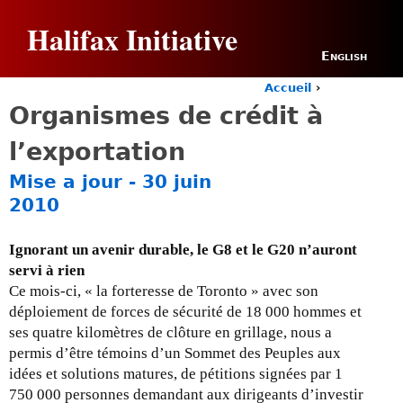
Jump to navigation
Halifax Initiative
English
Accueil
›
Y
Organismes de crédit à
o
u
l’exportation
a
r
Mise a jour - 30 juin
e
2010
h
e
r
Ignorant un avenir durable, le G8 et le G20 n’auront
e
servi à rien
Ce mois-ci, « la forteresse de Toronto » avec son
déploiement de forces de sécurité de 18 000 hommes et
ses quatre kilomètres de clôture en grillage, nous a
permis d’être témoins d’un Sommet des Peuples aux
idées et solutions matures, de pétitions signées par 1
750 000 personnes demandant aux dirigeants d’investir