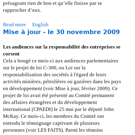
-
présageant rien de bon et qu’elle finisse par se
3
rapprocher d’eux.
0
j
Read more
a
English
u
Mise à jour - le 30 novembre 2009
b
i
o
n
u
Les audiences sur la responsabilité des entreprises se
2
t
corsent
0
M
Cela a bougé ce mois-ci aux audiences parlementaires
1
i
sur le projet de loi C-300, ou Loi sur la
0
s
responsabilisation des sociétés à l'égard de leurs
e
activités minières, pétrolières ou gazières dans les pays
à
en développement (voir Mise à jour, février 2009). Ce
j
projet de loi avait été présenté au Comité permanent
o
des affaires étrangères et du développement
u
international (CPAEDI) le 25 mai par le député John
r
McKay. Ce mois-ci, les membres du Comité ont
-
entendu le témoignage captivant de plusieurs
l
personnes (voir LES FAITS). Parmi les témoins