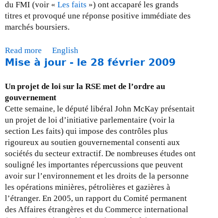
u
o
du FMI (voir «
Les faits
») ont accaparé les grands
r
n
titres et provoqué une réponse positive immédiate des
-
s
marchés boursiers.
l
a
e
b
Read more
a
English
2
i
Mise à jour - le 28 février 2009
b
9
l
o
m
i
u
Un projet de loi sur la RSE met de l’ordre au
a
t
t
gouvernement
i
é
M
Cette semaine, le député libéral John McKay présentait
2
s
i
un projet de loi d’initiative parlementaire (voir la
0
o
s
section Les faits) qui impose des contrôles plus
0
c
e
rigoureux au soutien gouvernemental consenti aux
9
i
à
sociétés du secteur extractif. De nombreuses études ont
a
j
souligné les importantes répercussions que peuvent
l
o
avoir sur l’environnement et les droits de la personne
e
u
les opérations minières, pétrolières et gazières à
d
r
l’étranger. En 2005, un rapport du Comité permanent
e
-
des Affaires étrangères et du Commerce international
s